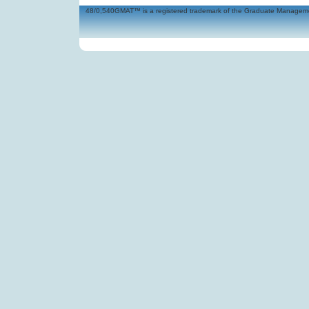
48/0,540GMAT™ is a registered trademark of the Graduate Management 