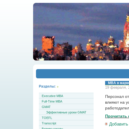
MBA в марк
Разделы:
19 февраля, 2
Executive MBA
Персонал от
Full-Time MBA
влияют на у
GMAT
работодател
Эффективные уроки GMAT
Прочитать 
TOEFL
Transcript
Добавить
Бизнес-школы