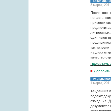
Какие личн
3 марта, 201
После того, 
попасть, ва
привести св
предпочитае
личностных 
один член п
предпринима
так уж цени
на днях откр
качество от
Прочитать 
Добавить
Раунды под
1 марта, 201
Тенденция п
подают доку
ожидания. Д
документов 
конкуренция