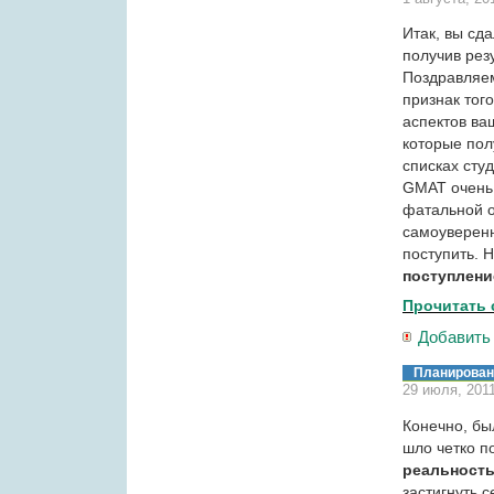
Итак, вы сд
получив рез
Поздравляем
признак тог
аспектов ва
которые пол
списках студ
GMAT очень 
фатальной о
самоуверенн
поступить. 
поступлени
Прочитать 
Добавить
Планирован
29 июля, 201
Конечно, бы
шло четко п
реальност
застигнуть 