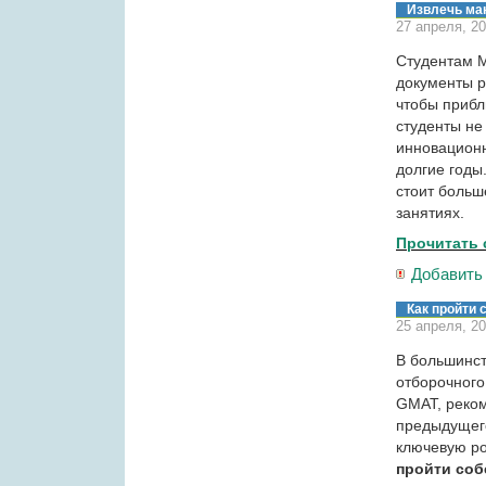
Извлечь мак
27 апреля, 2
Студентам M
документы р
чтобы прибл
студенты не
инновационн
долгие годы
стоит больш
занятиях.
Прочитать 
Добавить
Как пройти
25 апреля, 2
В большинст
отборочного
GMAT, реком
предыдущего
ключевую ро
пройти соб