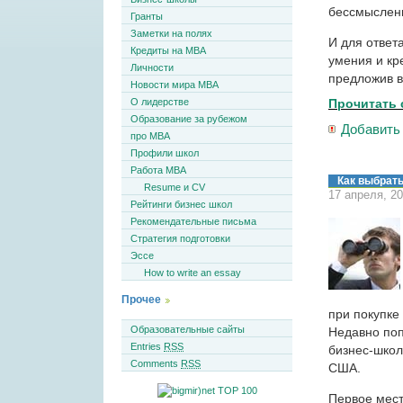
бессмысленн
Гранты
Заметки на полях
И для ответ
Кредиты на MBA
умения и кр
Личности
предложив в
Новости мира MBA
Прочитать 
О лидерстве
Образование за рубежом
Добавить
про MBA
Профили школ
Работа MBA
Как выбрат
Resume и CV
17 апреля, 2
Рейтинги бизнес школ
Рекомендательные письма
Стратегия подготовки
Эссе
How to write an essay
Прочее
при покупке
Образовательные сайты
Недавно поп
Entries
RSS
бизнес-школ
Comments
RSS
США.
Первое мест