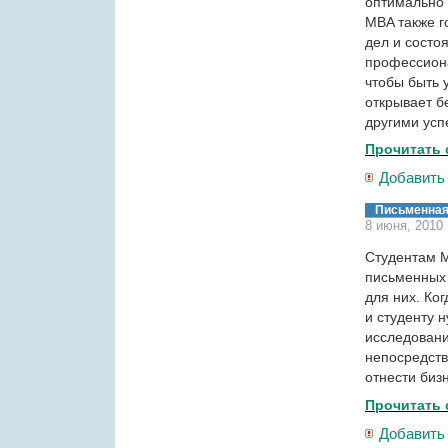
оптимально 
MBA также г
дел и состо
профессиона
чтобы быть 
открывает б
другими ус
Прочитать 
Добавить
Письменная
8 июня, 2010
Студентам M
письменных 
для них. Ког
и студенту 
исследовани
непосредств
отнести биз
Прочитать 
Добавить