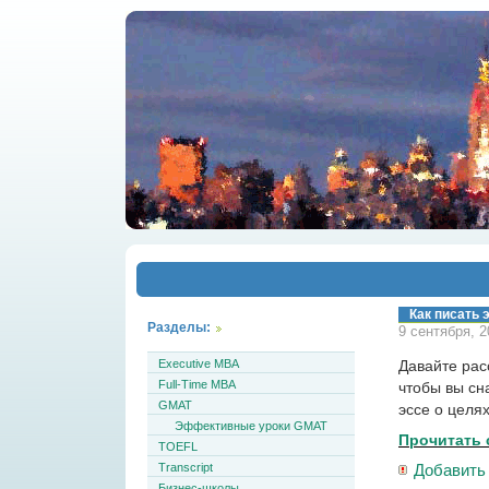
Как писать 
Разделы:
9 сентября, 2
Executive MBA
Давайте ра
Full-Time MBA
чтобы вы сн
GMAT
эссе о целях
Эффективные уроки GMAT
Прочитать 
TOEFL
Transcript
Добавить
Бизнес-школы