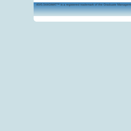
40/0,544GMAT™ is a registered trademark of the Graduate Management 