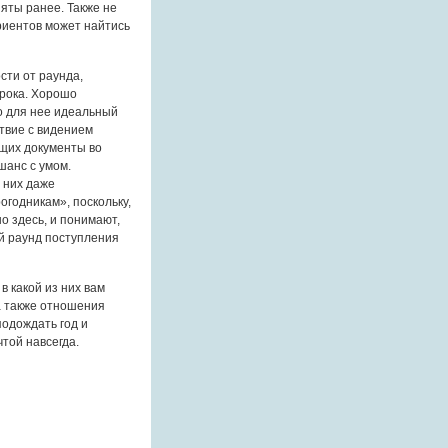
няты ранее. Также не
уриентов может найтись
сти от раунда,
срока. Хорошо
то для нее идеальный
ствие с видением
ющих документы во
шанс с умом.
 них даже
огодникам», поскольку,
о здесь, и понимают,
ый раунд поступления
и в какой из них вам
 а также отношения
подождать год и
чтой навсегда.