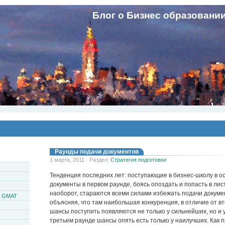
Блог о Бизнес образовани
Раунды подачи документов
1 марта, 2011 · Раздел:
Стратегия подготовки
Тенденция последних лет: поступающие в бизнес-школу в 
документы в первом раунде, боясь опоздать и попасть в лис
наоборот, стараются всеми силами избежать подачи докуме
и GMAT
объясняя, что там наибольшая конкуренция, в отличие от вт
шансы поступить появляются не только у сильнейших, но и у
третьем раунде шансы опять есть только у наилучших. Как пр