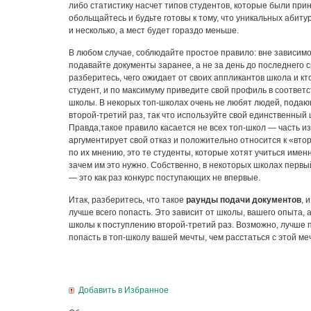
либо статистику насчет типов студентов, которые были при
обольщайтесь и будьте готовы к тому, что уникальных абит
и несколько, а мест будет гораздо меньше.
В любом случае, соблюдайте простое правило: вне зависимо
подавайте документы заранее, а не за день до последнего 
разберитесь, чего ожидает от своих аппликантов школа и к
студент, и по максимуму приведите свой профиль в соответ
школы. В некорых топ-школах очень не любят людей, пода
второй-третий раз, так что используйте свой единственный 
Правда,такое правило касается не всех топ-школ — часть из
аргументирует свой отказ и положительно относится к «втор
по их мнению, это те студенты, которые хотят учиться именн
зачем им это нужно. Собственно, в некоторых школах перв
— это как раз конкурс поступающих не впервые.
Итак, разберитесь, что такое
раунды подачи документов
, 
лучше всего попасть. Это зависит от школы, вашего опыта,
школы к поступлению второй-третий раз. Возможно, лучше 
попасть в топ-школу вашей мечты, чем расстаться с этой ме
Добавить в Избранное