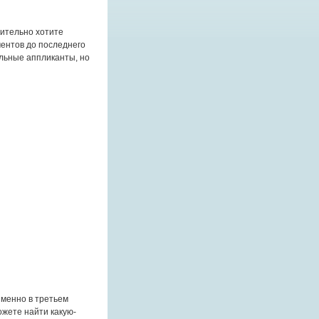
вительно хотите
ментов до последнего
ильные аппликанты, но
именно в третьем
ожете найти какую-