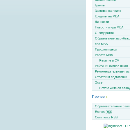
Гранты
Заметки на полях
Кредиты на MBA
Личности
Новости мира MBA
О лидерстве
Образование за рубеж
про MBA
Профили школ
Работа MBA
Resume и CV
Рейтинги бизнес школ
Рекомендательные пи
Стратегия подготовки
Эссе
How to write an essa
Прочее
Образовательные сайт
Entries
RSS
Comments
RSS