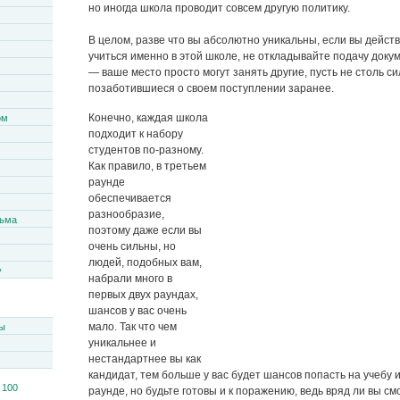
но иногда школа проводит совсем другую политику.
В целом, разве что вы абсолютно уникальны, если вы дейст
учиться именно в этой школе, не откладывайте подачу доку
— ваше место просто могут занять другие, пусть не столь с
позаботившиеся о своем поступлении заранее.
Конечно, каждая школа
ом
подходит к набору
студентов по-разному.
Как правило, в третьем
раунде
обеспечивается
разнообразие,
сьма
поэтому даже если вы
очень сильны, но
людей, подобных вам,
y
набрали много в
первых двух раундах,
шансов у вас очень
мало. Так что чем
ы
уникальнее и
нестандартнее вы как
кандидат, тем больше у вас будет шансов попасть на учебу 
раунде, но будьте готовы и к поражению, ведь вряд ли вы см