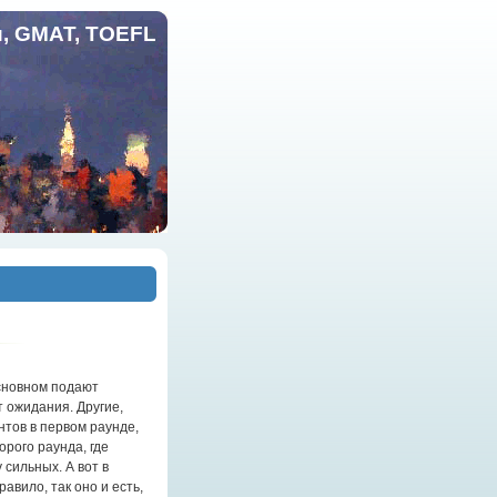
и, GMAT, TOEFL
основном подают
т ожидания. Другие,
нтов в первом раунде,
орого раунда, где
 сильных. А вот в
авило, так оно и есть,