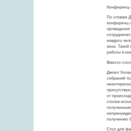
Конференц-
По словам Д
конференц-з
проведения 
сотрудничес
каждого чел
зона. Такой
работы в ко
Вместо стол
Джоел Холан
собраний тол
неинтересно
присутствую
от происход
столов испо
полученным 
непринужден
получению б
Стол для фи