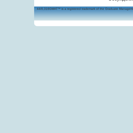
44/0,316GMAT™ is a registered trademark of the Graduate Management 