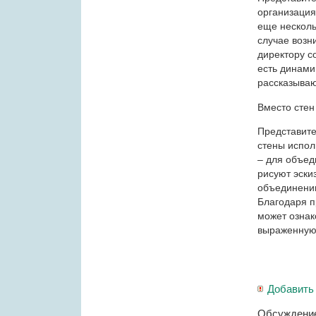
организация
еще несколь
случае возн
директору с
есть динами
рассказываю
Вместо стен
Представител
стены испол
– для объед
рисуют эскиз
объединению
Благодаря п
может ознак
выраженную
Добавить
Обсуждение