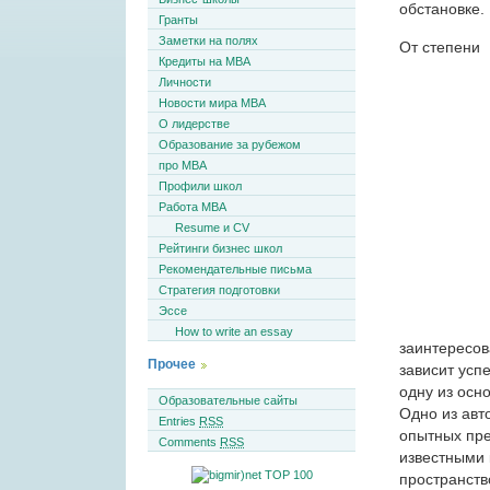
обстановке.
Гранты
Заметки на полях
От степени
Кредиты на MBA
Личности
Новости мира MBA
О лидерстве
Образование за рубежом
про MBA
Профили школ
Работа MBA
Resume и CV
Рейтинги бизнес школ
Рекомендательные письма
Стратегия подготовки
Эссе
How to write an essay
заинтересов
Прочее
зависит усп
одну из осн
Образовательные сайты
Одно из авт
Entries
RSS
опытных пр
Comments
RSS
известными 
пространств