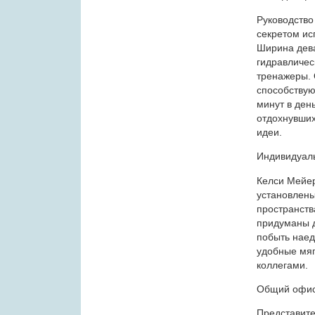
Руководство
секретом ис
Ширина дева
гидравличес
тренажеры. 
способствую
минут в день
отдохнувших
идеи.
Индивидуаль
Келси Мейер 
установлены
пространст
придуманы д
побыть наед
удобные мяг
коллегами.
Общий офи
Представите