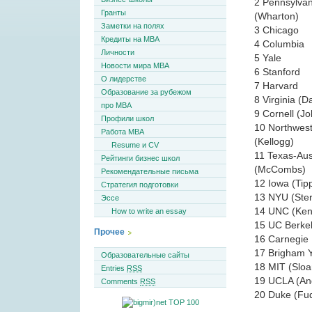
2 Pennsylvan
Гранты
(Wharton)
Заметки на полях
3 Chicago
Кредиты на MBA
4 Columbia
Личности
5 Yale
Новости мира MBA
6 Stanford
О лидерстве
7 Harvard
Образование за рубежом
8 Virginia (D
про MBA
9 Cornell (J
Профили школ
10 Northwes
Работа MBA
(Kellogg)
Resume и CV
11 Texas-Aus
Рейтинги бизнес школ
(McCombs)
Рекомендательные письма
12 Iowa (Tipp
Стратегия подготовки
13 NYU (Ste
Эссе
14 UNC (Ken
How to write an essay
15 UC Berke
Прочее
16 Carnegie 
17 Brigham Y
Образовательные сайты
18 MIT (Sloa
Entries
RSS
19 UCLA (An
Comments
RSS
20 Duke (Fu