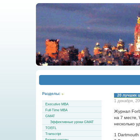
Разделы:
20 лучших ш
1 декабря, 2
Executive MBA
Full-Time MBA
Журнал Forb
GMAT
на 7 месте,
Эффективные уроки GMAT
несколько у
TOEFL
Transcript
1 Dartmouth 
Бизнес-школы