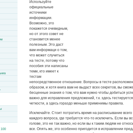
Используйте
официальные
источники
информации.
Возможно, это
покажется очевидным,
но от этого совет не
становится менее
ом
полезным. Это даст
вам информаци о том,
что может случиться
на тесте, потому что
пособия эти написаны
теми, кто имеет к
сьма
тестам
непосредственное отношение. Вопросы в тесте расположе
образом, и хотя книга вам не выдаст всех секретов, вы смож
y
бесценные знания о том, что вам нужно чтобы добиться усп
важно для исправления предложений, т.к. здесь тестируетс
четкости, а здесь гораздо меньше применимы правила.
ы
Исключайте. Стоит потратить время на расписывание всего 
каждого вопроса, где требуется что-то исключить. Если вы в
голове, это не так важно, но если вы к таким людям не отно
все. Опять же, это особенно пригодится в исправлении пре