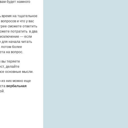
 вам будет намного
ь время на тщательное
 вопросов и что у вас
стрее сможете ответить
можете потратить в два
 исключение — если
е для начала читать
а потом более
ета на вопрос.
и вы теряете
ст, делайте
 все основные мысли.
ю из них можно еще
кста
вербальная
ой.