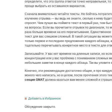
определите, что эта группа ответов точно неправильная, то
проще выбрать из оставшихся вариантов.
Сначала внимательно читайте тексты. Не бойтесь потратит
изучение отрывка — вы ведь не знаете, сколько к нему будет
спросят. Чем лучше вы поймете текст в первый раз, тем бы
на вопросы. Если вы прочитаете отрывок по диагонали, то 
раза больше времени на его перечитывание. Единственное
текст для вас слишком сложный. В такой ситуации вы может
только первое и последнее предложение каждого абзацаа, 
тщательно перечитывать конкретное место в тексте для отв
Записывайте. У вас нет времени на длинные записи, но есл
концентрацию или у вас проблема с пониманием сложных ме
небольшие заметки в конце каждого абзаца. Так вы уловите
Конечно, эти рекомендации достаточно общие, и про кажду
моного чего написать, но в целом, после прочтения этого те
секция GMAT
должна казаться вам менее сложной и страшн
Добавить в Избранное
Обсуждение закрыто.