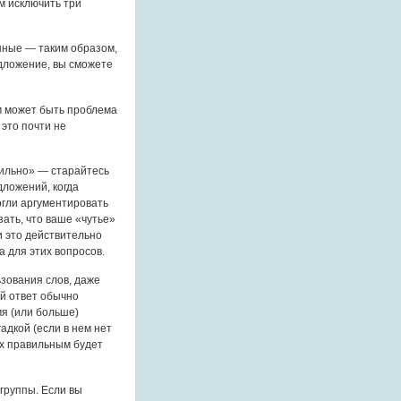
м исключить три
ные — таким образом,
дложение, вы сможете
м может быть проблема
это почти не
вильно» — старайтесь
дложений, когда
огли аргументировать
зать, что ваше «чутье»
и это действительно
а для этих вопросов.
зования слов, даже
ий ответ обычно
я (или больше)
адкой (если в нем нет
ах правильным будет
группы. Если вы