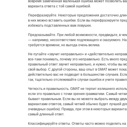
вовремя замеченная маленькая ошибка может позволить ва
варианта ответа с той самой ошибкой.
Перефразируйте. Некоторые предложения достаточно длин
в них можно вставить ошибки. Если вы перефразируете пре
избежать подставленных вам ловушек.
Предсказывайте. При любой возможности, предвидьте, в че
— например, несоответствие подлежащего и сказуемого. На 
требуется времени, но выгода очень велика.
Не путайте «звучит неправильно» и «действительно непра
все-таки понимать, почему это неправильно. Есть много пре
правильный ответ звучит неправильно, и нужно, чтобы вы м
свой выбор. С другой стороны, ваш опыт в GMAT может пока
действительно вас не подводит в большинстве случаев. Есл
так, тщательно отслеживайте случаи ошибок и учите правил
Четкость и правильность. GMAT не терпит излишнего исполь
если это правильно с точки зрения грамматики. Самый четк
бывает правильным. Если вы не можете выбрать между двум
вариантами ответов, самый четкий обычно будет лучшей дог
очевидных ошибок). Правда, при этом в некоторых вариант
самый длинный ответ.
Классифицируйте ответы. Ответы часто можно поделить на 