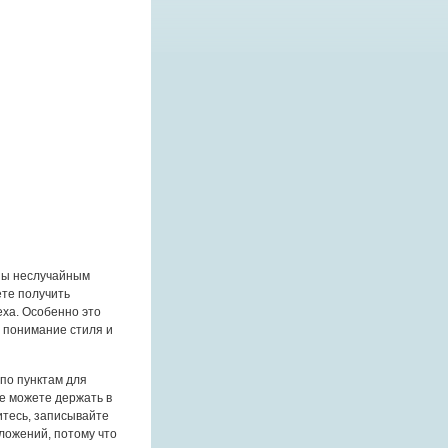
ны неслучайным
ете получить
еха. Особенно это
я понимание стиля и
по пунктам для
се можете держать в
ситесь, записывайте
дложений, потому что