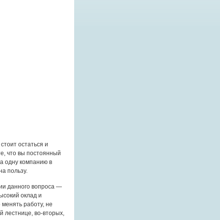
 стоит остаться и
е, что вы постоянный
на одну компанию в
на пользу.
ии данного вопроса —
ысокий оклад и
 менять работу, не
й лестнице, во-вторых,