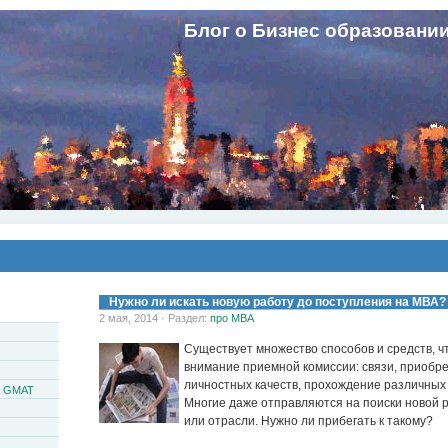
Блог о Бизнес образовани
Нужно ли искать новую работу до поступления на МВА?
2 мая, 2014 · Раздел:
про MBA
Существует множество способов и средств, ч
внимание приемной комиссии: связи, приобр
личностных качеств, прохождение различных 
и GMAT
Многие даже отправляются на поиски новой 
или отрасли. Нужно ли прибегать к такому?