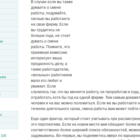
В случае если вы также
думаете о смене
работы, подумайте,
сколько вы работаете
на свою фирму. Если
вы трудитесь не
больше года, не стоит
думать о смене
ом
работы. Помните, что
приемную комиссию
интересует ваша
преданность делу, а
также работодателю,
«вольных» работников
сьма
мало кто любит и
уважает. Если
случилось так, что вы меняете работу, не проработав и года,
y
отработать хотя бы год на одной фирме. Тем самым докажет
человек и на вас можно положиться. Если же вы работаете 
течение длительного срока, смена работы вам может пойти 
ы
Еще один фактор, который стоит учитывать при рассмотрен
это перспектива. Если на новом месте вам обещают более в
соответственно более широкий спектр обязанностей, можно
задумываясь. Во-первых, вы подниметесь вверх по карьерно