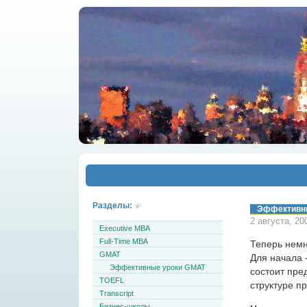
Разделы:
Эффективны
2 августа, 20
Executive MBA
Full-Time MBA
Теперь немн
GMAT
Для начала 
Эффективные уроки GMAT
состоит пре
TOEFL
структуре п
Transcript
Бизнес-школы