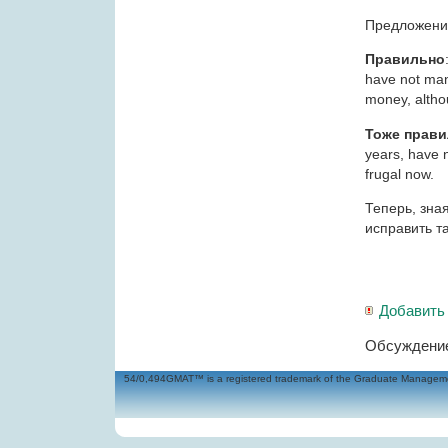
Предложение
Правильно
have not ma
money, altho
Тоже прав
years, have 
frugal now.
Теперь, зна
исправить т
Добавить
Обсуждение
54/0,494GMAT™ is a registered trademark of the Graduate Management 