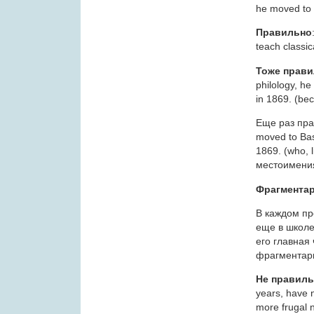
he moved to 
Правильно
teach classic
Тоже прав
philology, h
in 1869. (be
Еще раз прав
moved to Bas
1869. (who, 
местоимени
Фрагмента
В каждом пр
еще в школе
его главная
фрагментар
Не правил
years, have 
more frugal 