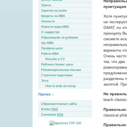
Неправиль
Гранты
пунктуация
Заметки на полях
Хотя пункту
Кредиты на MBA
Личности
не тестируе
Новости мира MBA
GMAT, по эт
О лидерстве
принципу Вы
Образование за рубежом
сможете ис
про MBA
неправильн
Профили школ
варианты от
Работа MBA
Очень часто
Resume и CV
так, что два
Рейтинги бизнес школ
равноправн
Рекомендательные письма
предложени
Стратегия подготовки
разделены 
Эссе
запятой. Пр
How to write an essay
Не правиль
Прочее
teach classic
Образовательные сайты
Правильно
Entries
RSS
Comments
RSS
classical phil
Правильно