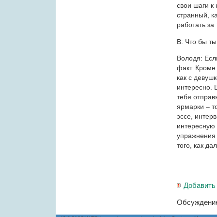
свои шаги к
странный, к
работать за
В: Что бы т
Володя: Есл
факт. Кроме 
как с девушк
интересно. Е
тебя отправя
ярмарки – т
эссе, интер
интересную 
упражнения 
того, как да
Добавить
Обсуждение