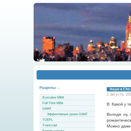
Разделы:
Наши в Chi
2 августа, 20
Executive MBA
Full-Time MBA
В: Какой у т
GMAT
Володя: ну, 
Эффективные уроки GMAT
романтическ
TOEFL
Transcript
Можно даже
Бизнес-школы