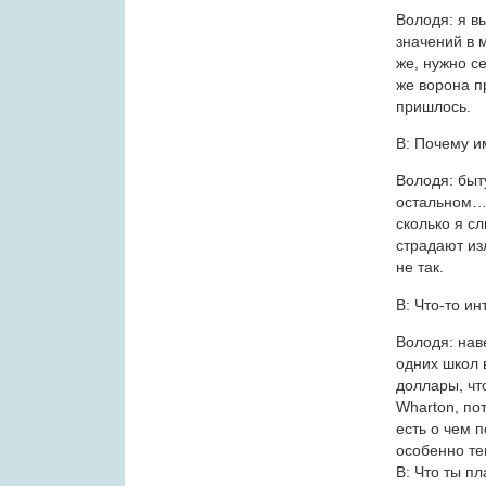
Володя: я в
значений в 
же, нужно се
же ворона п
пришлось.
В: Почему и
Володя: быт
остальном… 
сколько я с
страдают из
не так.
В: Что-то и
Володя: нав
одних школ 
доллары, чт
Wharton, пот
есть о чем 
особенно те
В: Что ты п