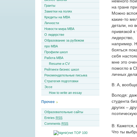
немного пои
Гранты
на гране пр
Заметки на полях
Можно вспо
Кредиты на MBA
какие-то ме
Личности
детали, но в
Новости мира MBA
привязкой к
О лидерстве
лидерство,
Образование за рубежом
например. Н
про MBA
бояться пок
Профили школ
себя настоя
Работа MBA
мне это оче
Resume и CV
помогло в C
Рейтинги бизнес школ
личных дела
Рекомендательные письма
Стратегия подготовки
В: А, вообще
Эссе
How to write an essay
Володя: даж
студента биз
Прочее
других – др
Образовательные сайты
поэтическую
Entries
RSS
Comments
RSS
В: Кажется, 
Что ты выбр