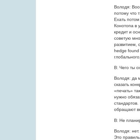
Володя: Воо
потому что т
Ехать потом 
Конотопа в 
кредит и осн
советую мно
развитием, 
hedge found 
глобального
В: Чего ты 
Володя: да 
сказать кон
«печать» та
нужно обяза
стандартов. 
обращают вн
В: Не плани
Володя: нет
Это правиль