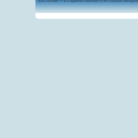
42/0,316GMAT™ is a registered trademark of the Graduate Management 