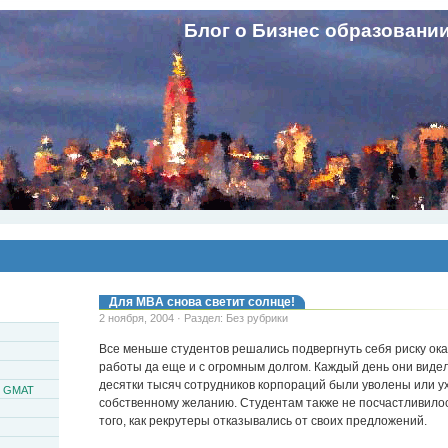
Блог о Бизнес образовани
Для MBA снова светит солнце!
2 ноября, 2004 · Раздел: Без рубрики
Все меньше студентов решались подвергнуть себя риску ока
работы да еще и с огромным долгом. Каждый день они видел
десятки тысяч сотрудников корпораций были уволены или у
и GMAT
собственному желанию. Студентам также не посчастливило
того, как рекрутеры отказывались от своих предложений.