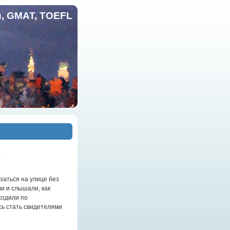
и, GMAT, TOEFL
заться на улице без
и и слышали, как
ходили по
сь стать свидетелями