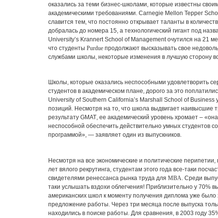
оказались за теми бизнес-школами, которые известны свои
академическими требованиями.
Carnegie Mellon Tepper Scho
славится тем, что постоянно открывает таланты в количест
добралась до номера 15, а технологический гигант под наз
University’s Krannert School of Management
очутился на 21 ме
что студенты
Purdue
продолжают высказывать свое недовол
службами школы, некоторые изменения в лучшую сторону в
Школы, которые оказались неспособными удовлетворить с
студентов в академическом плане, дорого за это поплатилис
University of Southern California’s Marshall School of Business
позиций
.
Несмотря на то, что школа выдвигает наивысшие т
результату
GMAT
, ее академический уровень хромает – «он
неспособной обеспечить действительно умных студентов с
программой», — заявляет один из выпускников.
Несмотря на все экономические и политические перипетии,
лет вялого рекрутинга, студентам этого года все-таки посча
свидетелями ренессанса рынка труда для
MBA
. Среди выпу
таки услышать вздохи облегчения! Приблизительно у 70% в
американских школ к моменту получения диплома уже было 
предложение работы. Через три месяца после выпуска тол
находились в поиске работы. Для сравнения, в 2003 году 3