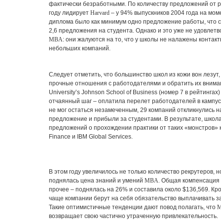
фактически безработными. По количеству предложений от 
году лидирует
Harvard
– у 94% выпускников 2004 года на мом
диплома было как минимум одно предложение работы, что 
2,6 предложения на студента. Однако и это уже не удовлет
MBA
: они жалуются на то, что у школы не налажены контакт
небольших компаний.
Следует отметить, что большинство школ из кожи вон лезут
прочные отношения с работодателями и обратить их внима
University’s Johnson School of Business
(номер 7 в рейтингах
отчаянный шаг – оплатила перелет работодателей в кампус
не мог остаться незамеченным, 29 компаний откликнулись 
предложение и прибыли за студентами. В результате, школ
предложений о прохождении практики от таких «монстров» 
Finance и IBM Global Services.
В этом году увеличилось не только количество рекрутеров, н
поднялась цена знаний и умений
MBA.
Общая компенсация –
прочее – поднялась на 26% и составила около $136,569. Кро
чаще компании берут на себя обязательство выплачивать з
Такие оптимистичные тенденции дают повод полагать, что
возвращает свою частично утраченную привлекательность.