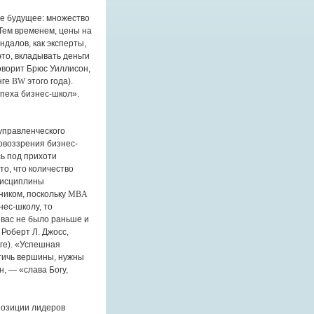
е будущее: множество
 Тем временем, цены на
далов, как эксперты,
это, вкладывать деньги
оворит Брюс Уиллисон,
нге
BW
этого года).
пеха бизнес-школ».
управленческого
овоззрения бизнес-
ь под прихоти
то, что количество
дисциплины
ником, поскольку
MBA
нес-школу, то
 вас не было раньше и
Роберт Л. Джосс,
ге). «Успешная
остичь вершины, нужны
, — «слава Богу,
позиции лидеров