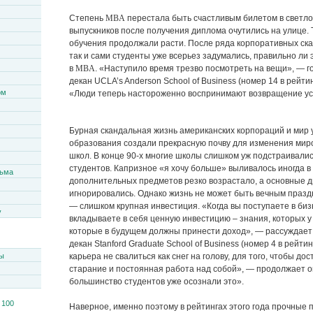
Степень
MBA
перестала быть счастливым билетом в светло
выпускников после получения диплома очутились на улице.
обучения продолжали расти. После ряда корпоративных скан
так и сами студенты уже всерьез задумались, правильно ли 
в
MBA
. «Наступило время трезво посмотреть на вещи», — г
декан
UCLA’s Anderson School of Business
(номер 14 в рейти
ом
«Люди теперь настороженно воспринимают возвращение ус
Бурная скандальная жизнь американских корпораций и мир 
образования создали прекрасную почву для изменения мир
школ. В конце 90-х многие школы слишком уж подстраивалис
студентов. Капризное «я хочу больше» выливалось иногда в 
сьма
дополнительных предметов резко возрастало, а основные 
игнорировались. Однако жизнь не может быть вечным празд
— слишком крупная инвестиция. «Когда вы поступаете в биз
y
вкладываете в себя ценную инвестицию – знания, которых у
которые в будущем должны принести доход», — рассуждает 
декан
Stanford Graduate School of Business
(номер 4 в рейтин
ы
карьера не свалиться как снег на голову, для того, чтобы д
старание и постоянная работа над собой», — продолжает он
большинство студентов уже осознали это».
Наверное, именно поэтому в рейтингах этого года прочные 