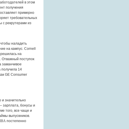
работодателей в этом
ент получения
составляет примерно
воряет требовательных
ы с рекрутерами из
, чтобы наладить
ние на кампус.
Cornell
) решилась на
. Отважный поступок
на заманчивое
а получила 14
как
GE Consumer
о и значительно
 зарплата, бонусы и
ме того, все чаще и
аймы выпускников.
MBA
постепенно