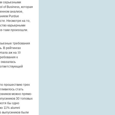
ми серьезными
ol of Business
, которая
венном анализе,
ванием
Purdue
сте. Несмотря на то,
ьство карьерными
се-таки произошли.
ерьезные требования
ь. В
рейтингах
упала
аж
на
10
ребования к
а оказалась
оответствующей
 по прошествию трех
стливилось стать
скников можно прямо-
ыпускников 30 топовых
хотя бы одно
ько 11%
alumni
5% выпускников были