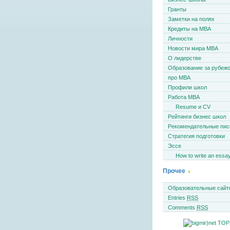
Гранты
Заметки на полях
Кредиты на MBA
Личности
Новости мира MBA
О лидерстве
Образование за рубеж
про MBA
Профили школ
Работа MBA
Resume и CV
Рейтинги бизнес школ
Рекомендательные пи
Стратегия подготовки
Эссе
How to write an essa
Прочее
Образовательные сайт
Entries
RSS
Comments
RSS