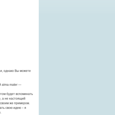
и, однако Вы можете
й alma mater —
 этом будет вспоминать
е, а не настоящий
у своим же примером.
зать свою идею – я
.