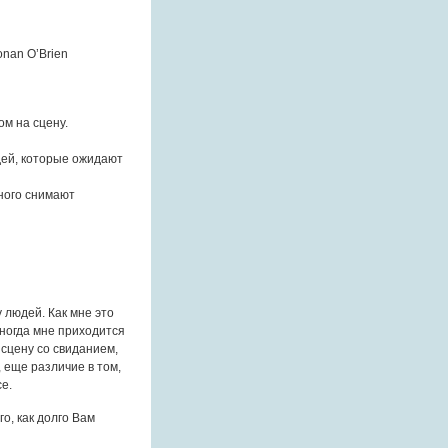
onan O’Brien
м на сцену.
дей, которые ожидают
много снимают
 людей. Как мне это
иногда мне приходится
 сцену со свиданием,
, еще различие в том,
се.
о, как долго Вам