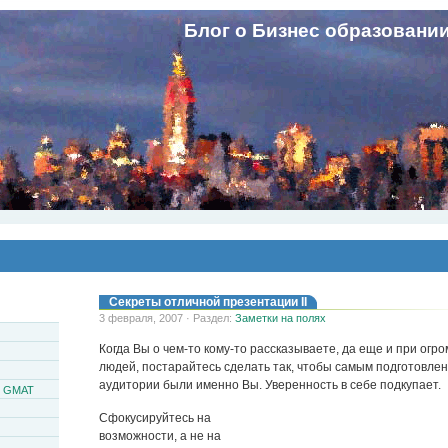
Блог о Бизнес образовани
Секреты отличной презентации II
3 февраля, 2007 · Раздел:
Заметки на полях
Когда Вы о чем-то кому-то рассказываете, да еще и при огр
людей, постарайтесь сделать так, чтобы самым подготовле
аудитории были именно Вы. Уверенность в себе подкупает.
и GMAT
Сфокусируйтесь на
возможности, а не на