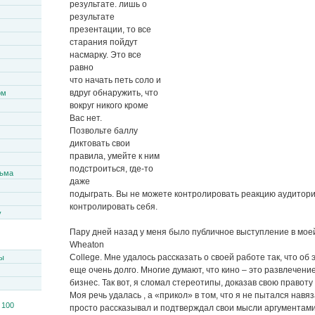
результате. лишь о
результате
презентации, то все
старания пойдут
насмарку. Это все
равно
что начать петь соло и
вдруг обнаружить, что
ом
вокруг никого кроме
Вас нет.
Позвольте баллу
диктовать свои
правила, умейте к ним
подстроиться, где-то
сьма
даже
подыграть. Вы не можете контролировать реакцию аудитори
контролировать себя.
y
Пару дней назад у меня было публичное выступление в мое
Wheaton
College. Мне удалось рассказать о своей работе так, что об
ы
еще очень долго. Многие думают, что кино – это развлечени
бизнес. Так вот, я сломал стереотипы, доказав свою правот
Моя речь удалась , а «прикол» в том, что я не пытался навя
просто рассказывал и подтверждал свои мысли аргументами