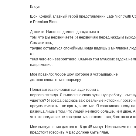
Клоун
Шон Конрой, главный герой представлений Late Night with C
и Premium Blend
Дышите. Никто не должен догадаться о
том, что Вы нервничаете. Я нервничаю перед каждым выходо
Согласитесь,
трудно оставаться спокойным, когда видишь 3 миллиона лю
от
тебя чего-то невероятного. Обычно три глубоких вздоха не
напряжение.
Мое правило: любое шоу, которое я устраиваю, не
должно сломать мою карьеру.
Попытайтесь понравиться аудитории с
первого взгляда. Я выполняю свою рутинную работу – смешу
удается? Я всегда рассказываю реальные истории, просто 
преувеличивать – не врать, заметьте. Я сравниваю выход на
разница лишь в том, что людей немного больше, чем двое. А
что это свидание не завершиться сексом – так, болтовня и в
Мои выступления длятся от 6 до 45 минут. Независимо от тог
предстоит говорить, у Вас должен быть план.