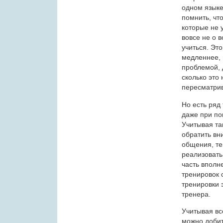
одном языке
помнить, чт
которые не 
вовсе не о 
учиться. Эт
медленнее, 
проблемой, 
сколько это
пересматрив
Но есть ряд
даже при по
Учитывая та
обратить вн
общения, т
реализовать
часть вполн
тренировок 
тренировки 
тренера.
Учитывая вс
можно добит