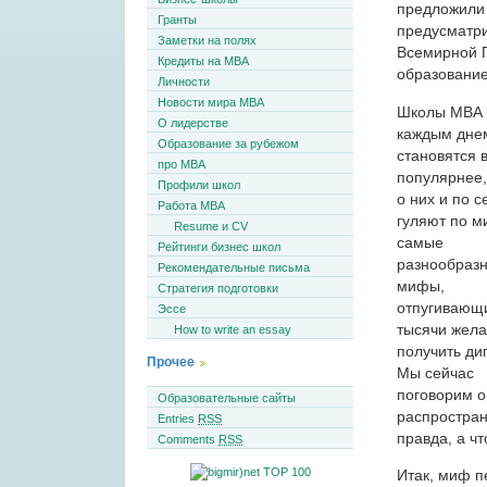
предложили
Гранты
предусматри
Заметки на полях
Всемирной П
Кредиты на MBA
образование 
Личности
Новости мира MBA
Школы МВА 
О лидерстве
каждым дне
Образование за рубежом
становятся 
про MBA
популярнее,
Профили школ
о них и по с
Работа MBA
гуляют по м
Resume и CV
самые
Рейтинги бизнес школ
разнообраз
Рекомендательные письма
мифы,
Стратегия подготовки
отпугивающ
Эссе
тысячи жел
How to write an essay
получить ди
Прочее
Мы сейчас
поговорим о
Образовательные сайты
распростран
Entries
RSS
правда, а чт
Comments
RSS
Итак, миф п