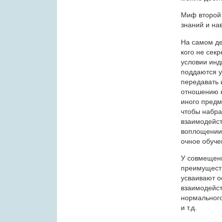
Миф второй 
знаний и на
На самом де
кого не сек
условии инд
поддаются 
передавать 
отношению к
иного предм
чтобы набра
взаимодейст
воплощении,
очное обуче
У совмещени
преимущест
усваивают о
взаимодейст
нормального
и т.д.