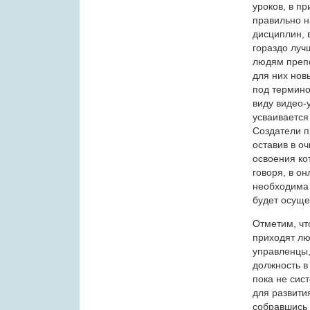
уроков, в п
правильно н
дисциплин, 
гораздо луч
людям препо
для них нов
под термино
виду видео-
усваиваетс
Создатели п
оставив в о
освоения ко
говоря, в о
необходима 
будет осуще
Отметим, чт
приходят лю
управленцы,
должность в
пока не сис
для развити
собравшись 