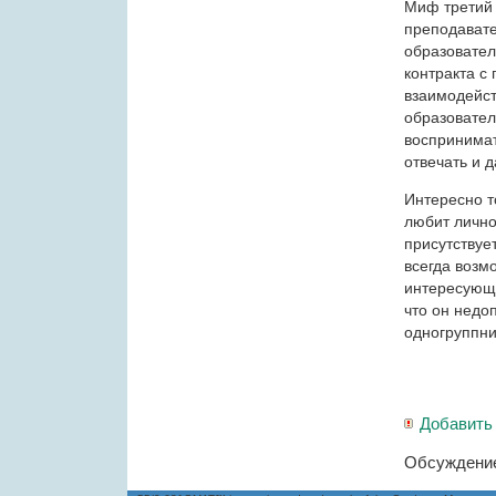
Миф третий 
преподавате
образовател
контракта с
взаимодейст
образовател
воспринимат
отвечать и 
Интересно т
любит лично
присутствуе
всегда возм
интересующи
что он недо
одногруппни
Добавить
Обсуждение