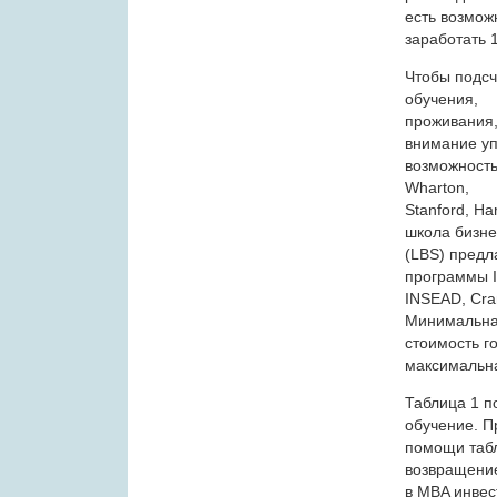
есть возмож
заработать 
Чтобы подсч
обучения,
проживания,
внимание у
возможность
Wharton,
Stanford, H
школа бизне
(LBS) предл
программы 
INSEAD, Cra
Минимальн
стоимость г
максимальна
Таблица 1 п
обучение. П
помощи табл
возвращени
в MBA инвес