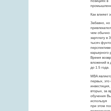
позициях в
промышленн
Как влияет 
Забавно, но
привлекате
чем обычно 
зарплату в 
тысяч фунтов
перспективе
карьерного 
Время возвр
вложений в 
до 1.5 года.
MBA являетс
первых, это
инвестиция,
вторых, за 
обучения Вы
используя
при этом по
возможность