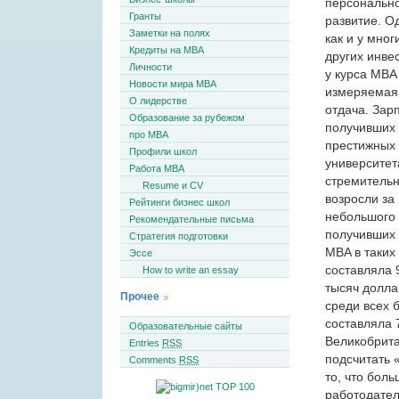
персональн
Гранты
развитие. О
Заметки на полях
как и у мног
Кредиты на MBA
других инве
Личности
у курса MBA 
Новости мира MBA
измеряемая
О лидерстве
отдача. Зар
Образование за рубежом
получивших
про MBA
престижных
Профили школ
университет
Работа MBA
стремитель
Resume и CV
возросли за
Рейтинги бизнес школ
небольшого 
Рекомендательные письма
получивших
Стратегия подготовки
MBA в таких
Эссе
составляла 
How to write an essay
тысяч долла
Прочее
среди всех 
составляла 
Образовательные сайты
Великобрита
Entries
RSS
подсчитать 
Comments
RSS
то, что бол
работодател