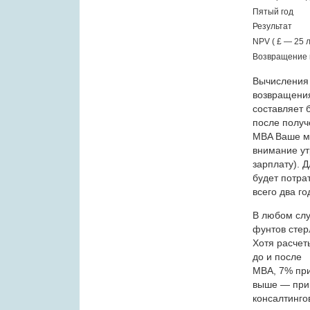
Пятый год
Результат
NPV ( £ — 25 
Возвращение 
Вычисления 
возвращени
составляет б
после получ
MBA Ваше м
внимание у
зарплату). 
будет потра
всего два г
В любом слу
фунтов стер
Хотя расчет
до и после
MBA, 7% при
выше — при
консалтинго