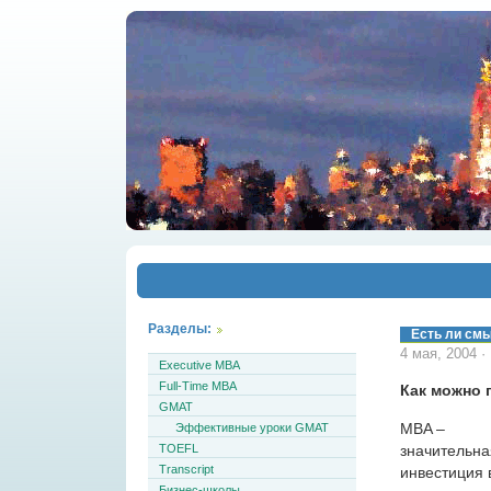
Разделы:
Есть ли см
4 мая, 2004 ·
Executive MBA
Full-Time MBA
Как можно 
GMAT
MBA –
Эффективные уроки GMAT
значительна
TOEFL
Transcript
инвестиция 
Бизнес-школы