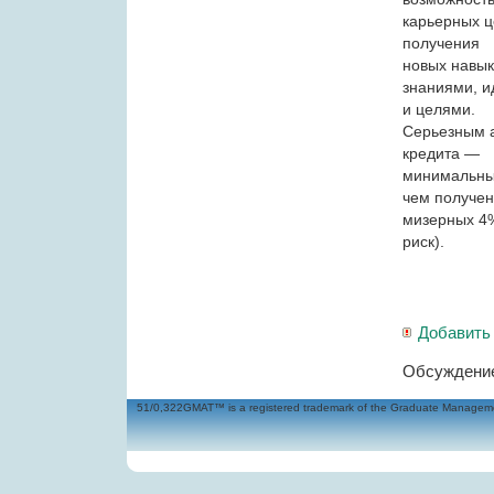
карьерных ц
получения
новых навык
знаниями, 
и целями.
Серьезным а
кредита —
минимальные
чем получе
мизерных 4%
риск).
Добавить
Обсуждение
51/0,322GMAT™ is a registered trademark of the Graduate Management 