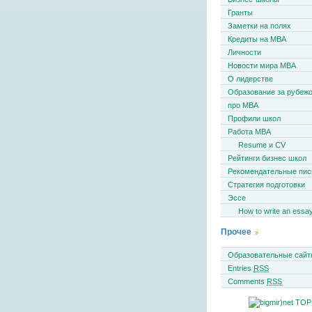
Гранты
Заметки на полях
Кредиты на MBA
Личности
Новости мира MBA
О лидерстве
Образование за рубеж
про MBA
Профили школ
Работа MBA
Resume и CV
Рейтинги бизнес школ
Рекомендательные пи
Стратегия подготовки
Эссе
How to write an essa
Прочее
Образовательные сайт
Entries
RSS
Comments
RSS