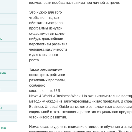
возможности пообщаться с ними при личной встрече.
Это нужно для того
чтобы понять, как
обстоит атмосфера
программы изнутри,
существуют ли какие-
нибудь дальнейшие
ом
перспективы развития
человека как личности
и для карьерного
роста.
Также рекомендуем
сьма
посмотреть рейтинги
различных программ,
особенно
y
составленные U.S.
News & World и Business Week. Но очень внимательно поста
методику каждой из заинтересовавших вас программ. В спра
Business Unusual Guide вы можете ознакомиться с вопроса
ы
социальной ответственности, развития социального предпр
устойчивого развития.
Немаловажно уделить внимание стоимости обучения и возм