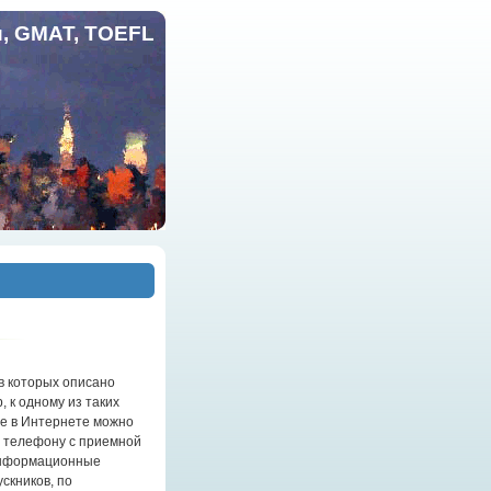
и, GMAT, TOEFL
 в которых описано
 к одному из таких
же в Интернете можно
о телефону с приемной
 информационные
скников, по