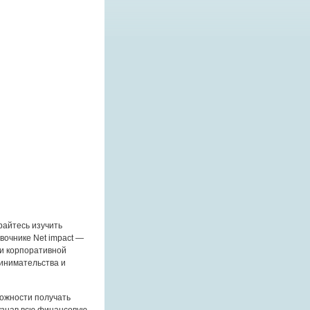
райтесь изучить
вочнике Net impact —
ми корпоративной
инимательства и
ожности получать