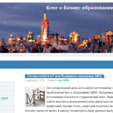
Блог о Бизнес образовани
Готовы побегать? или Выбираем программу МВА
6 декабря, 2011 · Раздел:
про MBA
На сегодняшний день есть много источников,
практически все о программах МВА. Например,
источников относится студенческий блог. Так
и GMAT
найти контакты выпускников или связаться п
комиссией. Кроме этого, советуем посетить
сессии, нанести визит в школу, посмотреть базу данных выпу