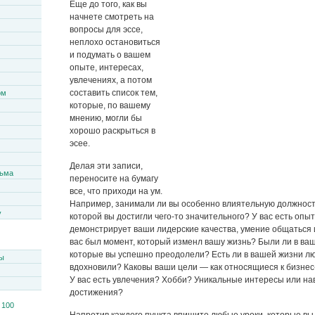
Еще до того, как вы
начнете смотреть на
вопросы для эссе,
неплохо остановиться
и подумать о вашем
опыте, интересах,
увлечениях, а потом
составить список тем,
ом
которые, по вашему
мнению, могли бы
хорошо раскрыться в
эсее.
Делая эти записи,
сьма
переносите на бумагу
все, что приходи на ум.
Например, занимали ли вы особенно влиятельную должност
y
которой вы достигли чего-то значительного? У вас есть опыт
демонстрирует ваши лидерские качества, умение общаться 
вас был момент, который изменл вашу жизнь? Были ли в ва
которые вы успешно преодолели? Есть ли в вашей жизни лю
ы
вдохновили? Каковы ваши цели — как относящиеся к бизнес-
У вас есть увлечения? Хобби? Уникальные интересы или н
достижения?