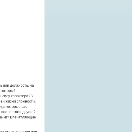
ь или должность, на
, который
и силу характера? У
шей жизни сложности,
ди, которые вас
школе, так и другие?
авыки? Впечатляющие