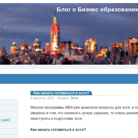
Блог о Бизнес образовани
Как начать готовиться к эссе?
9 августа, 2011 · Раздел:
Эссе
Многие программы MBA уже вывесили вопросы для эссе, и п
уверены в том, что начинать лучше заранее, то очень реко
приступать к подготовке эссе.
и GMAT
Как начать готовиться к эссе?