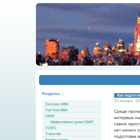
Разделы:
Как подгото
10 января, 2
Executive MBA
Full-Time MBA
Среди прочи
GMAT
интервью на
Эффективные уроки GMAT
самое просто
TOEFL
нет ничего 
Transcript
подготовки 
Бизнес-школы