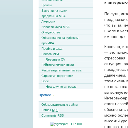
к интервью
Гранты
Заметки на полях
По сути, ин
Кредиты на MBA
предназначе
Личности
что вы за ч
Новости мира MBA
школе в час
О лидерстве
именно для 
Образование за рубежом
про MBA
Конечно, ин
Профили школ
— это изнач
Работа MBA
стрессовая
Resume и CV
ситуация, гд
Рейтинги бизнес школ
находитесь 
Рекомендательные письма
давлением, 
Стратегия подготовки
этом очень 
Эссе
не показыват
How to write an essay
вы волнуете
Прочее
Интервьюер
ставит свое
Образовательные сайты
обеспечить 
Entries
RSS
можно боле
Comments
RSS
высокий уро
стресса, он 