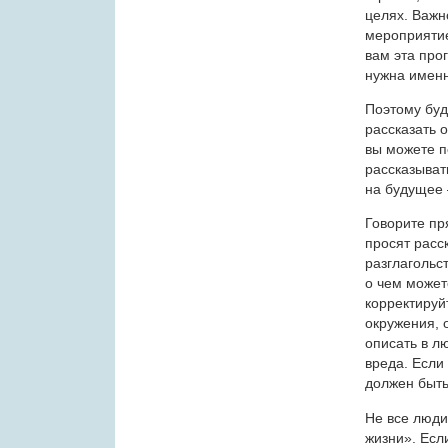
целях. Важн
мероприятие
вам эта про
нужна именн
Поэтому буд
рассказать о
вы можете п
рассказыват
на будущее 
Говорите пр
просят расс
разглагольс
о чем может
корректируйт
окружения, 
описать в л
вреда. Если
должен быть
Не все люди
жизни». Если