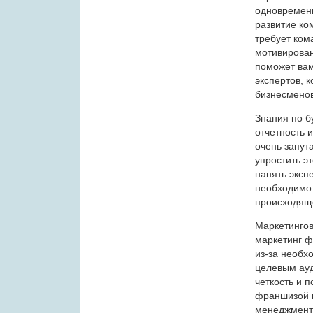
одновремен
развитие ко
требует ком
мотивирован
поможет вам
экспертов, 
бизнесменов
Знания по б
отчетность 
очень запут
упростить эт
нанять экспе
необходимо 
происходящ
Маркетингов
маркетинг ф
из-за необх
целевым ауд
четкость и 
франшизой и
менеджмент 