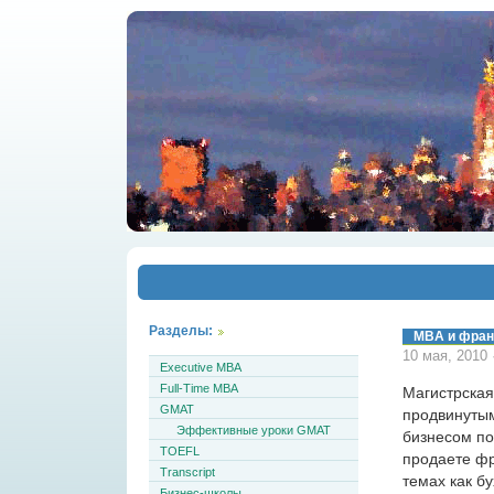
Разделы:
MBA и фран
10 мая, 2010
Executive MBA
Full-Time MBA
Магистрская
GMAT
продвинутым
Эффективные уроки GMAT
бизнесом по
TOEFL
продаете фр
Transcript
темах как б
Бизнес-школы