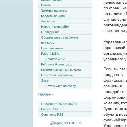
являются в
Гранты
по франшизе
Заметки на полях
но наличие 
Кредиты на MBA
случае если
Личности
рекомендаци
Новости мира MBA
сочетаются 
О лидерстве
Образование за рубежом
Управленче
про MBA
франшизой. 
Профили школ
организация
Работа MBA
успешного у
Resume и CV
Рейтинги бизнес школ
Если вы ста
Рекомендательные письма
продавать
Стратегия подготовки
франшизы, 
Эссе
сомнения
How to write an essay
понадобитс
Прочее
формироват
команду, ко
Образовательные сайты
будет искать
Entries
RSS
обучать нов
Comments
RSS
франчайзер
Управление 