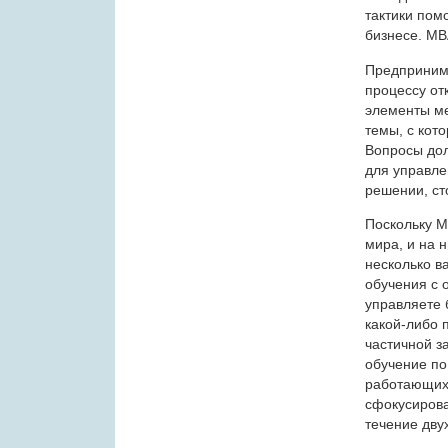
тактики пом
бизнесе. MB
Предпринима
процессу от
элементы ме
темы, с кот
Вопросы до
для управле
решении, ст
Поскольку M
мира, и на 
несколько в
обучения с 
управляете 
какой-либо 
частичной з
обучение по
работающих
сфокусирова
течение двух