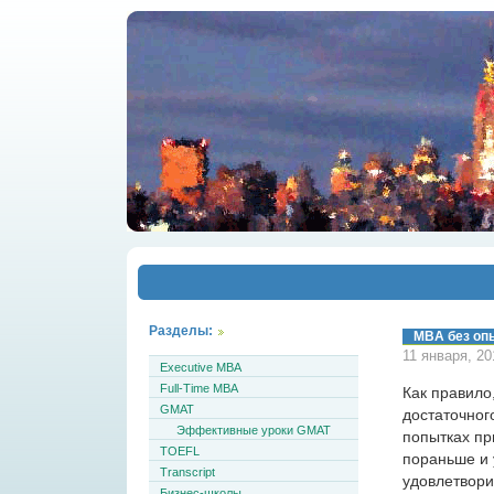
Разделы:
MBA без оп
11 января, 20
Executive MBA
Full-Time MBA
Как правило
GMAT
достаточног
Эффективные уроки GMAT
попытках пр
TOEFL
пораньше и 
Transcript
удовлетвори
Бизнес-школы