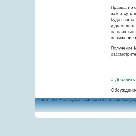
Правда, не 
вам отсутст
будет легче
и должность
на начальны
повышение м
Получение
рассмотрите
Добавить
Обсуждение
52/0,348GMAT™ is a registered trademark of the Graduate Management 