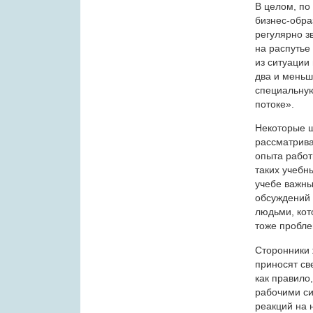
В целом, по
бизнес-обра
регулярно з
на распутье
из ситуации
два и меньш
специальную
потоке».
Некоторые ш
рассматрива
опыта работ
таких учебн
учебе важны
обсуждений 
людьми, кот
тоже пробле
Сторонники 
приносят св
как правило
рабочими си
реакций на 