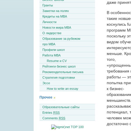
даже принят
Гранты
Заметки на полях
В особеннос
Кредиты на MBA
такие новше
Личности
коснулись ful
Новости мира MBA
программ M
О лидерстве
поскольку э
Образование за рубежом
видом обуч
про MBA
интересуютс
Профили школ
меньше. Кр
Работа MBA
того,
Resume и CV
«упрощенн
Рейтинги бизнес школ
требования 
Рекомендательные письма
работы — э
Стратегия подготовки
попытка пр
Эссе
к бизнес-
How to write an essay
образованию
Прочее
меньшинств.
рассказываю
Образовательные сайты
потенциал, 
Entries
RSS
человек мож
Comments
RSS
достаточно 