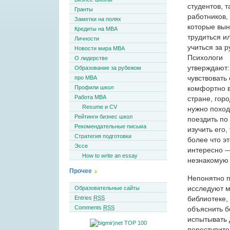
студентов, т
Гранты
работников,
Заметки на полях
которые вы
Кредиты на MBA
трудиться и
Личности
учиться за 
Новости мира MBA
Психологи
О лидерстве
утверждают:
Образование за рубежом
чувствовать
про MBA
Профили школ
комфортно в
Работа MBA
стране, горо
Resume и CV
нужно поход
Рейтинги бизнес школ
поездить по 
Рекомендательные письма
изучить его,
Стратегия подготовки
более что э
Эссе
интересно —
How to write an essay
незнакомую
Прочее
Непонятно п
исследуют м
Образовательные сайты
библиотеке,
Entries
RSS
Comments
RSS
объяснить б
испытывать 
переступите