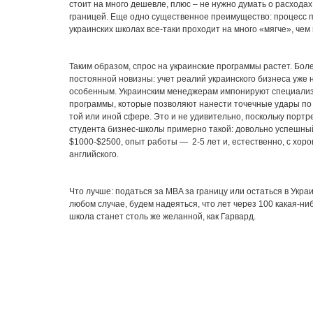
стоит на много дешевле, плюс – не нужно думать о расхода
границей. Еще одно существенное преимущество: процесс п
украинских школах все-таки проходит на много «мягче», чем
Таким образом, спрос на украинские программы растет. Боле
постоянной новизны: учет реалий украинского бизнеса уже 
особенным. Украинским менеджерам импонируют специали
программы, которые позволяют нанести точечные удары по
той или иной сфере. Это и не удивительно, поскольку портр
студента бизнес-школы примерно такой: довольно успешны
$1000-$2500, опыт работы — 2-5 лет и, естественно, с хор
английского.
Что лучше: податься за MBA за границу или остаться в Укра
любом случае, будем надеяться, что лет через 100 какая-ни
школа станет столь же желанной, как Гарвард.