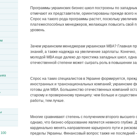
Программы украинских бизнес-школ построены по западным 
отмечают их представители, ориентированы прежде всего н
Спрос на такого рода программы растет, поскольку увеличи
платежеспособных менеджеров, желающих повысить свой 
уровень.
ом
Зачем украинским менеджерам украинская MBA? Главная пр
знаний, а также надежда на увеличение зарплаты. Конечно,
молодой MBA еще далеко до престижа западных школ, одна
отечественной степени может сыграть роль в повышении з
сьма
Спрос на таких специалистов в Украине формируется, прежде
иностранных и транснациональных компаний; украинские ф
готовы для MBA. Большинство отечественных компаний ос
y
старому и проверенному принципу: чем больше и существ
работы, тем лучше.
ы
Многие сравнивают степень с получением второго высшего 
однако, что бизнес-образование является немного глубже. Д
кардинально менять направление карьерного пути и рискова
пределы Украины. Финансовый вопрос также не последний