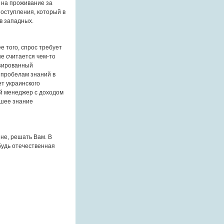
х на проживание за
оступления, который в
 в западных.
е того, спрос требует
не считается чем-то
зированный
 пробелам знаний в
ет украинского
й менеджер с доходом
ошее знание
ине, решать Вам. В
будь отечественная