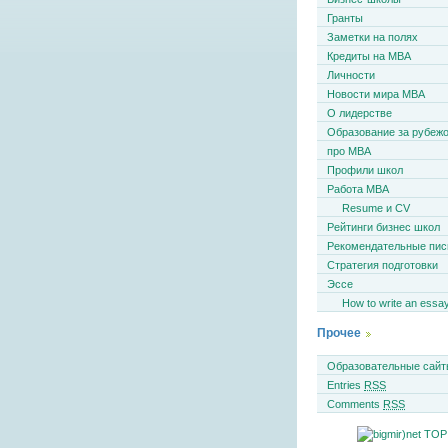
Гранты
Заметки на полях
Кредиты на MBA
Личности
Новости мира MBA
О лидерстве
Образование за рубеж
про MBA
Профили школ
Работа MBA
Resume и CV
Рейтинги бизнес школ
Рекомендательные пи
Стратегия подготовки
Эссе
How to write an essa
Прочее
Образовательные сайт
Entries
RSS
Comments
RSS