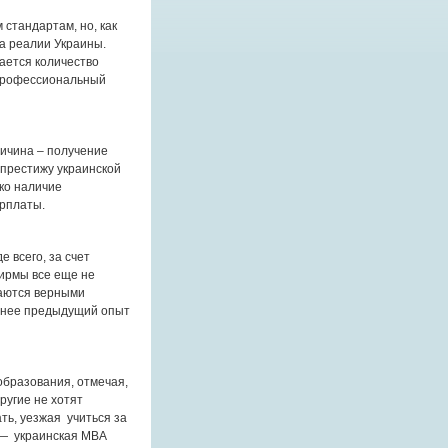
стандартам, но, как
а реалии Украины.
вается количество
профессиональный
ичина – получение
 престижу украинской
ко наличие
арплаты.
 всего, за счет
ирмы все еще не
таются верными
еннее предыдущий опыт
образования, отмечая,
ругие не хотят
ть, уезжая учиться за
 — украинская MBA