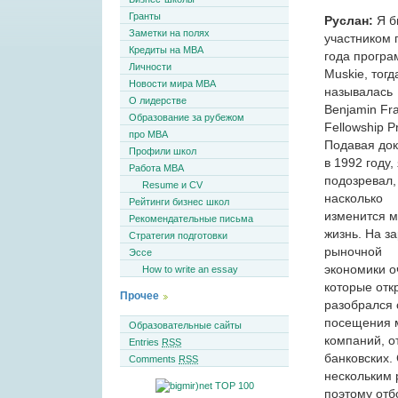
Гранты
Руслан:
Я б
Заметки на полях
участником 
Кредиты на MBA
года прогр
Личности
Muskie, тогд
Новости мира MBA
называлась
О лидерстве
Benjamin Fra
Образование за рубежом
Fellowship P
про MBA
Подавая до
Профили школ
в 1992 году,
Работа MBA
подозревал,
Resume и CV
насколько
Рейтинги бизнес школ
изменится 
Рекомендательные письма
жизнь. На з
Стратегия подготовки
рыночной
Эссе
экономики о
How to write an essay
которые отк
Прочее
разобрался 
посещения м
Образовательные сайты
компаний, о
Entries
RSS
банковских.
Comments
RSS
нескольким 
поэтому отб