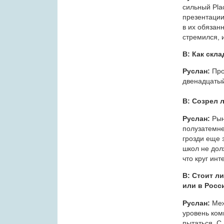
сильный Pla
презентации,
в их обязанн
стремился, 
В: Как скл
Руслан:
Про
двенадцаты
В: Созрел 
Руслан:
Рын
полузатемне
грозди еще 
школ не дол
что круг ин
В: Стоит л
или в Росс
Руслан:
Меж
уровень ком
пытаться. С