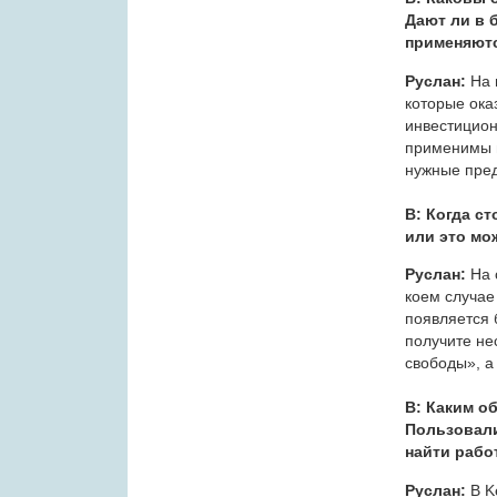
Дают ли в 
применяютс
Руслан:
На 
которые ока
инвестицион
применимы н
нужные пре
В: Когда с
или это мо
Руслан:
На 
коем случае
появляется 
получите не
свободы», а
В: Каким о
Пользовали
найти рабо
Руслан:
В Ke