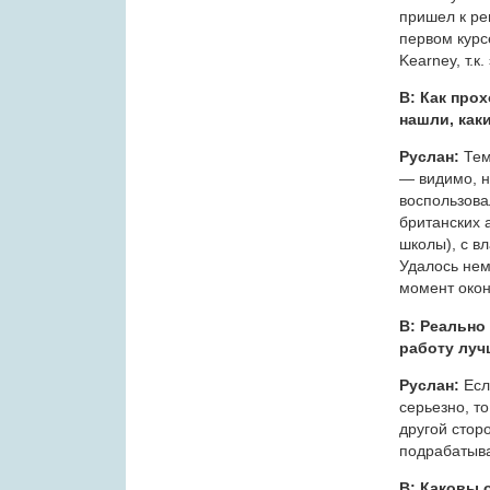
пришел к ре
первом курс
Kearney, т.к
В: Как прох
нашли, как
Руслан:
Тем
— видимо, н
воспользова
британских 
школы), с в
Удалось нем
момент окон
В: Реально
работу луч
Руслан:
Есл
серьезно, т
другой стор
подрабатыва
В: Каковы 