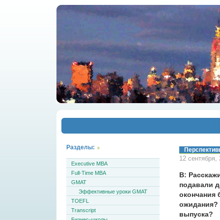
Разделы:
Перспектив
12 сентября, 
Executive MBA
Full-Time MBA
В: Расскаж
GMAT
подавали д
Эффективные уроки GMAT
окончания 
TOEFL
ожидания? 
Transcript
выпуска?
Бизнес-школы