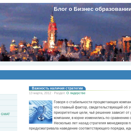
Блог о Бизнес образовани
Важность наличия стратегии
13 марта, 2012 · Раздел:
О лидерстве
Говоря о стабильности процветающих компан
что главный фактор, свидетельствующий об эт
приоритетные цели, чьё решение зависит от
и GMAT
компании, в корне изменились по сравнению 
Несколько лет назад стратегия менеджеров
предусматривала наведение соответствующего порядка, и