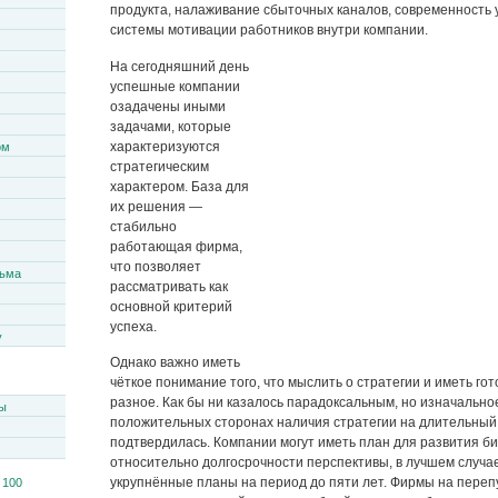
продукта, налаживание сбыточных каналов, современность 
системы мотивации работников внутри компании.
На сегодняшний день
успешные компании
озадачены иными
задачами, которые
характеризуются
ом
стратегическим
характером. База для
их решения —
стабильно
работающая фирма,
что позволяет
сьма
рассматривать как
основной критерий
успеха.
y
Однако важно иметь
чёткое понимание того, что мыслить о стратегии и иметь го
разное. Как бы ни казалось парадоксальным, но изначально
ы
положительных сторонах наличия стратегии на длительный
подтвердилась. Компании могут иметь план для развития биз
относительно долгосрочности перспективы, в лучшем случ
укрупнённые планы на период до пяти лет. Фирмы на перепу