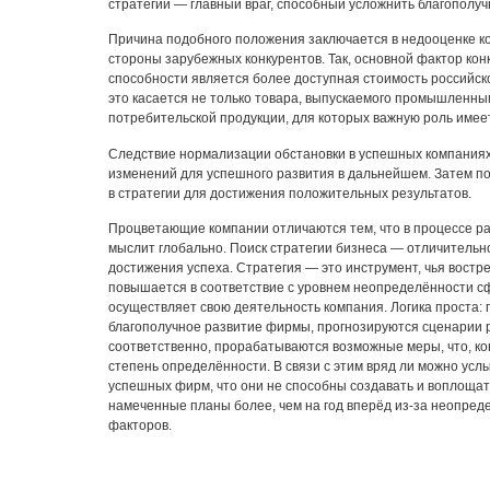
стратегии — главный враг, способный усложнить благополуч
Причина подобного положения заключается в недооценке к
стороны зарубежных конкурентов. Так, основной фактор кон
способности является более доступная стоимость российск
это касается не только товара, выпускаемого промышленны
потребительской продукции, для которых важную роль имеет
Следствие нормализации обстановки в успешных компаниях
изменений для успешного развития в дальнейшем. Затем п
в стратегии для достижения положительных результатов.
Процветающие компании отличаются тем, что в процессе р
мыслит глобально. Поиск стратегии бизнеса — отличительн
достижения успеха. Стратегия — это инструмент, чья востр
повышается в соответствие с уровнем неопределённости сф
осуществляет свою деятельность компания. Логика проста: 
благополучное развитие фирмы, прогнозируются сценарии 
соответственно, прорабатываются возможные меры, что, к
степень определённости. В связи с этим вряд ли можно усл
успешных фирм, что они не способны создавать и воплощат
намеченные планы более, чем на год вперёд из-за неопре
факторов.