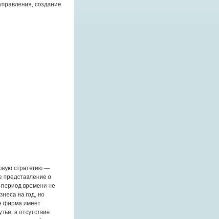
управления, создание
товую стратегию —
е представление о
 период времени не
неса на год, но
ае фирма имеет
тье, а отсутствие