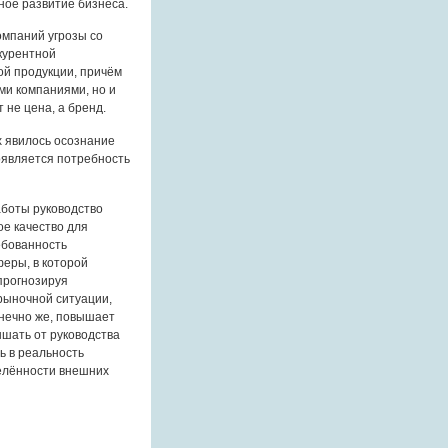
ное развитие бизнеса.
омпаний угрозы со
курентной
ой продукции, причём
ми компаниями, но и
 не цена, а бренд.
 явилось осознание
оявляется потребность
аботы руководство
ое качество для
ебованность
еры, в которой
прогнозируя
рыночной ситуации,
онечно же, повышает
ышать от руководства
ь в реальность
делённости внешних