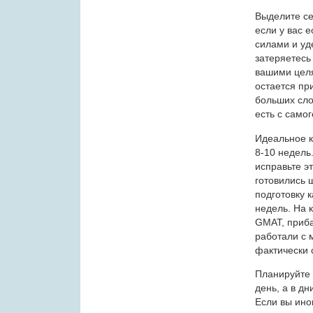
Выделите се
если у вас 
силами и уд
затеряетесь
вашими целя
остается пр
больших сло
есть с самог
Идеальное к
8-10 недель
исправьте эт
готовились ш
подготовку 
недель. На 
GMAT, приба
работали с 
фактически 
Планируйте 
день, а в дн
Если вы ино