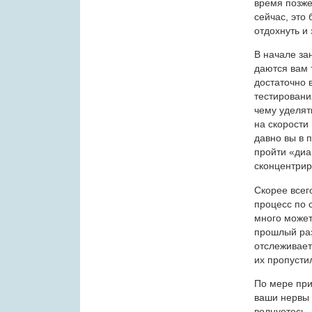
время позже
сейчас, это 
отдохнуть и 
В начале за
даются вам 
достаточно 
тестировани
чему уделят
на скорости
давно вы в 
пройти «диа
сконцентрир
Скорее всег
процесс по 
много может
прошлый раз
отслеживает
их пропусти
По мере при
ваши нервы 
волнуетесь,