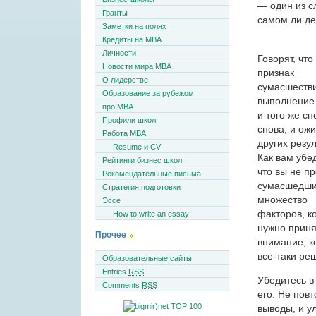
— один из с
Гранты
самом ли д
Заметки на полях
Кредиты на MBA
Личности
Говорят, что
Новости мира MBA
признак
О лидерстве
сумасшеств
Образование за рубежом
выполнение
про MBA
и того же сн
Профили школ
снова, и ож
Работа MBA
других резул
Resume и CV
Как вам убе
Рейтинги бизнес школ
что вы не п
Рекомендательные письма
сумасшедши
Стратегия подготовки
множество
Эссе
факторов, к
How to write an essay
нужно приня
Прочее
внимание, к
все-таки ре
Образовательные сайты
Entries
RSS
Убедитесь в
Comments
RSS
его. Не пов
выводы, и у