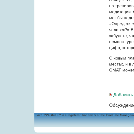
на трениров
медитации. 
мог бы подг
«Определяет
человек?» В
забудете, ч
немного урез
цифр, котор
С новым пла
местах, и в
GMAT может 
Добавить
Обсуждение
42/0,224GMAT™ is a registered trademark of the Graduate Management 