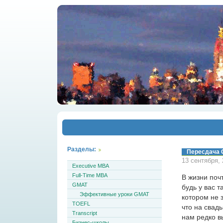
Разделы:
Пересдача
13 сентября,
Executive MBA
Full-Time MBA
В жизни поч
GMAT
будь у вас 
Эффективные уроки GMAT
котором не 
TOEFL
что на свад
Transcript
нам редко в
Бизнес-школы