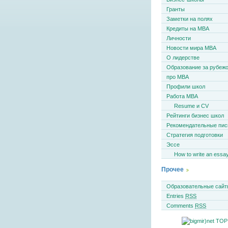
Гранты
Заметки на полях
Кредиты на MBA
Личности
Новости мира MBA
О лидерстве
Образование за рубеж
про MBA
Профили школ
Работа MBA
Resume и CV
Рейтинги бизнес школ
Рекомендательные пи
Стратегия подготовки
Эссе
How to write an essa
Прочее
Образовательные сайт
Entries
RSS
Comments
RSS