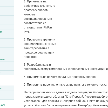
1. Принимать на
работу исключительно
профессионалов,
которые
сертифицированы в
соответствие со
стандартами IPMA и
PMI.
ом
2. Проводить тренинги
специалистов, которые
заинтересованы в
процессе реализации
проектов.
сьма
3. Разрабатывать и
внедрять систему комплексных корпоративных инструкций и
y
4. Принимать на работу западных профессионалов.
5. Применять перечисленные выше пункты в течение нескол
ы
На территории России данная модель популярна более трёх
первых, кто внедрил её, стал Пётр Первый. Русским царём 
использован для проекта «Северная война». Никто не ожи
успеха. Россией была выиграна война, Петербург был возве