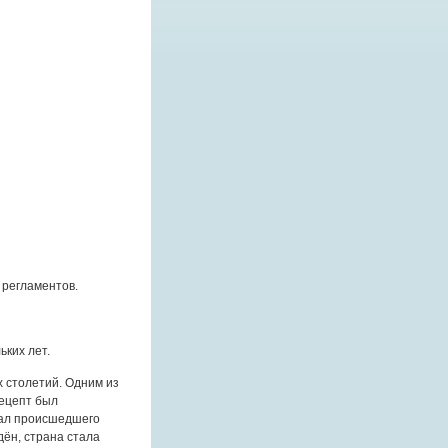
 регламентов.
ьких лет.
 столетий. Одним из
рецепт был
дал происшедшего
дён, страна стала