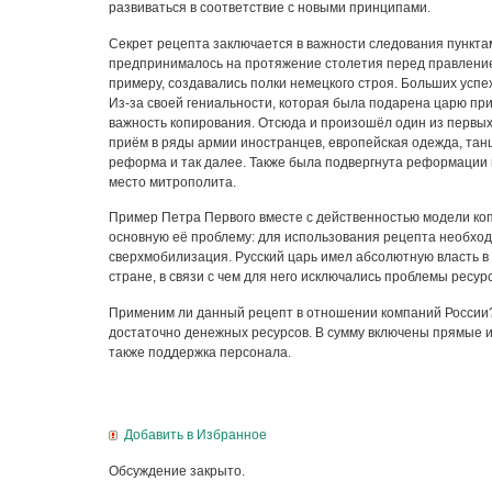
развиваться в соответствие с новыми принципами.
Секрет рецепта заключается в важности следования пункта
предпринималось на протяжение столетия перед правление
примеру, создавались полки немецкого строя. Больших успех
Из-за своей гениальности, которая была подарена царю пр
важность копирования. Отсюда и произошёл один из первых 
приём в ряды армии иностранцев, европейская одежда, та
реформа и так далее. Также была подвергнута реформации 
место митрополита.
Пример Петра Первого вместе с действенностью модели ко
основную её проблему: для использования рецепта необхо
сверхмобилизация. Русский царь имел абсолютную власть в
стране, в связи с чем для него исключались проблемы ресурс
Применим ли данный рецепт в отношении компаний России?
достаточно денежных ресурсов. В сумму включены прямые и
также поддержка персонала.
Добавить в Избранное
Обсуждение закрыто.