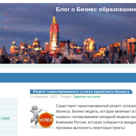
Блог о Бизнес образовани
Рецепт гарантированного успеха проектного бизнеса
14 февраля, 2012 · Раздел:
Заметки на полях
Существует гарантированный рецепт успешн
бизнеса. Бизнес-модель, которая включает в
названа «копированием западной модели про
и GMAT
Компания России, которая собирается внедри
призвана выполнить некоторые пункты: