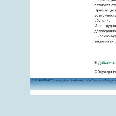
остаются от
Преимуществ
возможность
обучение.
Итак, трудно
долгосрочна
широкую ауд
заканчивая 
Добавить
Обсуждение
53/0,873GMAT™ is a registered trademark of the Graduate Management 