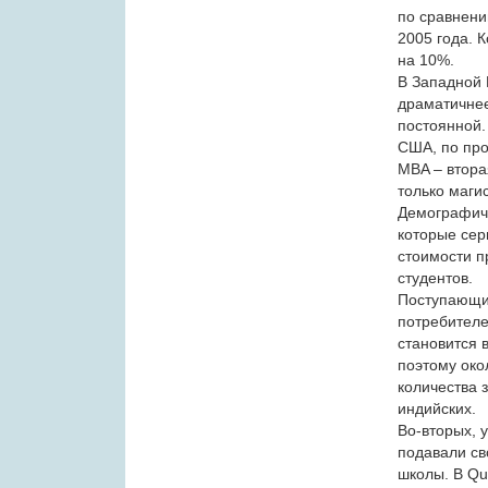
по сравнени
2005 года. 
на 10%.
В Западной 
драматичнее
постоянной.
США, по про
MBA – втора
только маги
Демографиче
которые сер
стоимости п
студентов.
Поступающие
потребителе
становится 
поэтому око
количества 
индийских.
Во-вторых, 
подавали св
школы. В Que