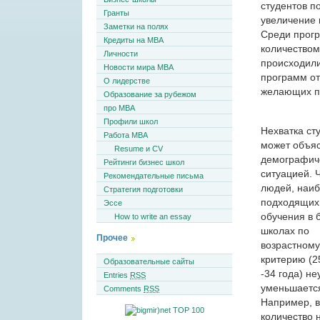
студентов п
Гранты
увеличение 
Заметки на полях
Среди прогр
Кредиты на MBA
количеством
Личности
происходили
Новости мира MBA
программ от
О лидерстве
желающих п
Образование за рубежом
про MBA
Профили школ
Нехватка ст
Работа MBA
может объя
Resume и CV
демографич
Рейтинги бизнес школ
ситуацией. 
Рекомендательные письма
людей, наи
Стратегия подготовки
подходящих
Эссе
обучения в 
How to write an essay
школах по
Прочее
возрастному
критерию (2
Образовательные сайты
-34 года) н
Entries
RSS
уменьшаетс
Comments
RSS
Например, 
количество 