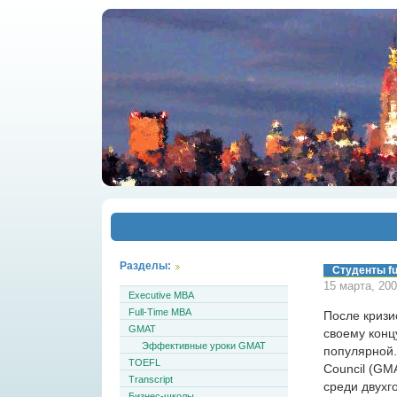
Разделы:
Студенты fu
15 марта, 20
Executive MBA
Full-Time MBA
После кризи
GMAT
своему конц
Эффективные уроки GMAT
популярной.
TOEFL
Council (GM
Transcript
среди двухг
Бизнес-школы