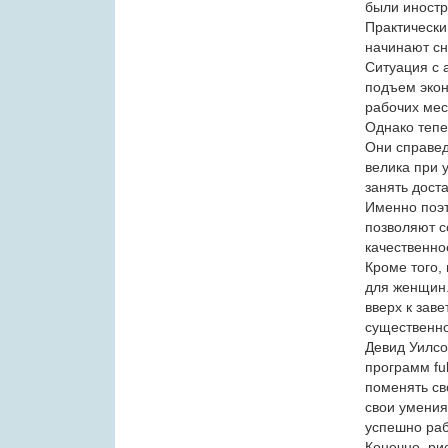
были иностр
Практически
начинают сн
Ситуация с 
подъем экон
рабочих мес
Однако тепе
Они справед
велика при 
занять дост
Именно поэт
позволяют с
качественно
Кроме того,
для женщин.
вверх к зав
существенно
Девид Уилсо
программ ful
поменять св
свои умения
успешно раб
Конечно, рис