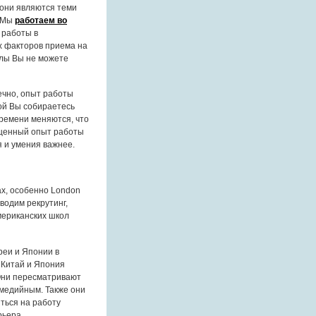
 они являются теми
. Мы
работаем во
 работы в
х факторов приема на
олы Вы не можете
ечно, опыт работы
рой Вы собираетесь
ремени меняются, что
 ценный опыт работы
 и умения важнее.
х, особенно London
водим рекрутинг,
мериканских школ
реи и Японии в
 Китай и Япония
 Они пересматривают
имедийным. Также они
ться на работу
рьера.