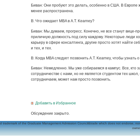
Биван: Они пробуют это делать, особенно в США. В Европе 
менее распространена.
В: Что ожидает MBA в A.T. Kearney?
Биван: Мы думаем, прогресс. Конечно, не все станут вице-п
приличную должность под силу каждому. Некоторые люди хо
карьеру в сфере консалтинга, другие просто хотят найти се
и тех, и тех.
В: Когда MBA следует позвонить A.T. Kearney, чтобы узнать
Биван: Немедленно. Мы уже собираемся в кампус. Все, кто 
сотрудничестве с нами, но не является студентом тех школ,
сотрудничаем, может нам просто позвонить.
Добавить в Избранное
Обсуждение закрыто.
 trademark of the Graduate Management Admission Council&trade which does not endorse, nor is i
owner