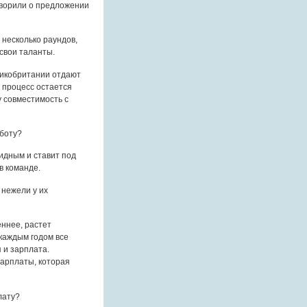
оворили о предложении
 несколько раундов,
 свои таланты.
ликобритании отдают
 процесс остается
 совместимость с
аботу?
видным и ставит под
в команде.
 нежели у их
еннее, растет
 каждым годом все
 и зарплата.
зарплаты, которая
лату?