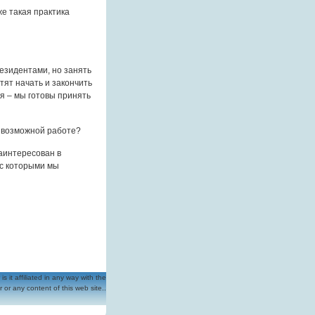
же такая практика
резидентами, но занять
тят начать и закончить
бя – мы готовы принять
 о возможной работе?
заинтересован в
 с которыми мы
t affiliated in any way with the
 or any content of this web site..