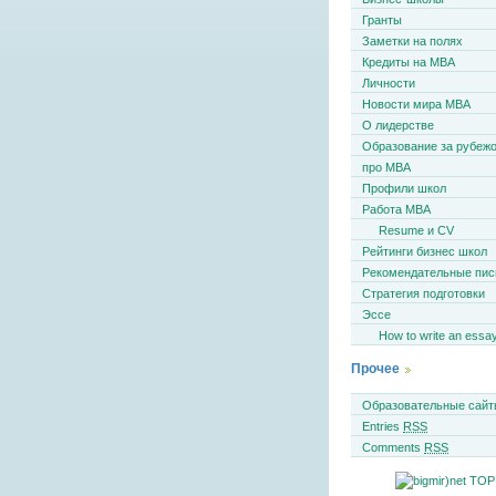
Гранты
Заметки на полях
Кредиты на MBA
Личности
Новости мира MBA
О лидерстве
Образование за рубеж
про MBA
Профили школ
Работа MBA
Resume и CV
Рейтинги бизнес школ
Рекомендательные пи
Стратегия подготовки
Эссе
How to write an essa
Прочее
Образовательные сайт
Entries
RSS
Comments
RSS