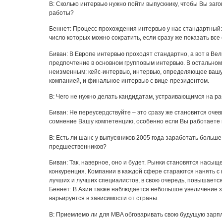
В: Сколько интервью нужно пойти выпускнику, чтобы Вы заг
работы?
Беннет: Процесс прохождения интервью у нас стандартный:
число которых можно сократить, если сразу же показать все
Биван: В Европе интервью проходят стандартно, а вот в Ве
предпочтение в основном групповым интервью. В остальном
неизменным: кейс-интервью, интервью, определяющее вашу
компанией, и финальное интервью с вице-президентом.
В: Чего не нужно делать кандидатам, устраивающимся на р
Биван: Не переусердствуйте – это сразу же становится оче
сомнение Вашу компетенцию, особенно если Вы работаете 
В: Есть ли шанс у выпускников 2005 года заработать больше
предшественников?
Биван: Так, наверное, оно и будет. Рынки становятся насыщ
конкуренция. Компании в каждой сфере стараются нанять с
лучших и лучших специалистов, в свою очередь, повышается
Беннет: В Азии также наблюдается небольшое увеличение 
варьируется в зависимости от страны.
В: Приемлемо ли для MBA обговаривать свою будущую зарп