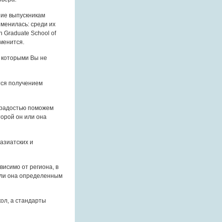
ние выпускникам
зменилась: среди их
n Graduate School of
зменится.
с которыми Вы не
тся получением
с радостью поможем
торой он или она
азиатских и
исимо от региона, в
т ли она определенным
ол, а стандарты