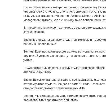
В прошлом компании Австралии также отдавали предпочте
американских бизнес-школ, но теперь ситуация несколько и
любимчиков оказались Melbourne Business School и Australia
Management. Думаем, что в 2005 году такая тенденция не и
В: Что делать тем студентам, которые учатся в тех школах, 
сотрудничаете?
Биван: Мы открыты для всех студентов, которые интересую
работы в Европе и Азии.
Беннет: Если нас заинтересует резюме выпускника, то мы 
ему или ей устроиться на работу независимо от школы, в ко
учится.
В: Существуют ли различия между студентами европейских, 
американских школ?
Биван: Высокие стандарты должны соблюдаться везде, незав
котором учится студент. Все дело в самой школе – отвечае
стандартам подготовки «качественных» MBA.
Беннет: Мы обращаем внимание только на студентов топ-шк
подготовки в них практически одинаковы.