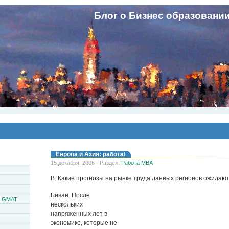
Блог о Бизнес образовани
Европа и Азия: работа!
15 декабря, 2006 · Раздел:
Работа MBA
В: Какие прогнозы на рынке труда данных регионов ожидают
Биван: После
и GMAT
нескольких
напряженных лет в
экономике, которые не