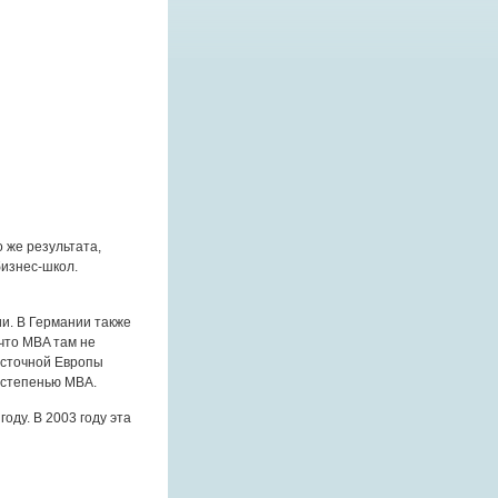
о же результата,
бизнес-школ.
и. В Германии также
что MBA там не
осточной Европы
о степенью MBA.
году. В 2003 году эта