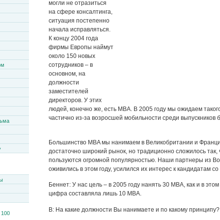
могли не отразиться
на сфере консалтинга,
ситуация постепенно
начала исправляться.
К концу 2004 года
фирмы Европы наймут
около 150 новых
сотрудников – в
ом
основном, на
должности
заместителей
директоров. У этих
людей, конечно же, есть MBA. В 2005 году мы ожидаем таког
частично из-за возросшей мобильности среди выпускников 
сьма
Большинство MBA мы нанимаем в Великобритании и Франци
y
достаточно широкий рынок, но традиционно сложилось так, 
пользуются огромной популярностью. Наши партнеры из В
оживились в этом году, усилился их интерес к кандидатам с
ы
Беннет: У нас цель – в 2005 году нанять 30 MBA, как и в этом 
цифра составляла лишь 10 MBA.
В: На какие должности Вы нанимаете и по какому принципу?