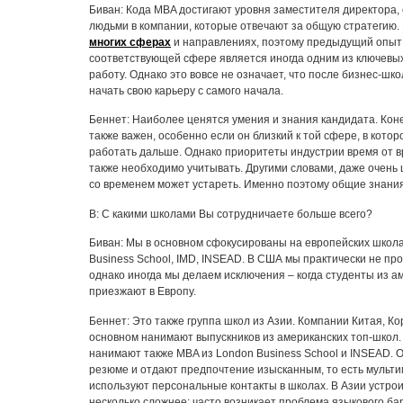
Биван: Кода MBA достигают уровня заместителя директора,
людьми в компании, которые отвечают за общую стратегию
многих сферах
и направлениях, поэтому предыдущий опыт
соответствующей сфере является иногда одним из ключевы
работу. Однако это вовсе не означает, что после бизнес-шк
начать свою карьеру с самого начала.
Беннет: Наиболее ценятся умения и знания кандидата. Кон
также важен, особенно если он близкий к той сфере, в кото
работать дальше. Однако приоритеты индустрии время от в
также необходимо учитывать. Другими словами, даже очень
со временем может устареть. Именно поэтому общие знания
В: С какими школами Вы сотрудничаете больше всего?
Биван: Мы в основном сфокусированы на европейских школа
Business School, IMD, INSEAD. В США мы практически не про
однако иногда мы делаем исключения – когда студенты из а
приезжают в Европу.
Беннет: Это также группа школ из Азии. Компании Китая, Ко
основном нанимают выпускников из американских топ-школ.
нанимают также MBA из London Business School и INSEAD.
резюме и отдают предпочтение изысканным, то есть мульт
используют персональные контакты в школах. В Азии устрои
несколько сложнее: часто возникает проблема языкового ба