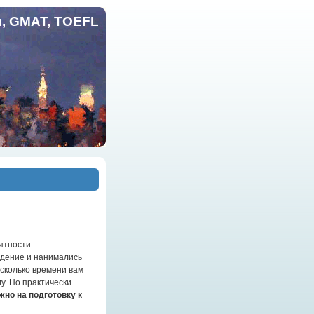
и, GMAT, TOEFL
оятности
едение и нанимались
 сколько времени вам
у. Но практически
жно на подготовку к