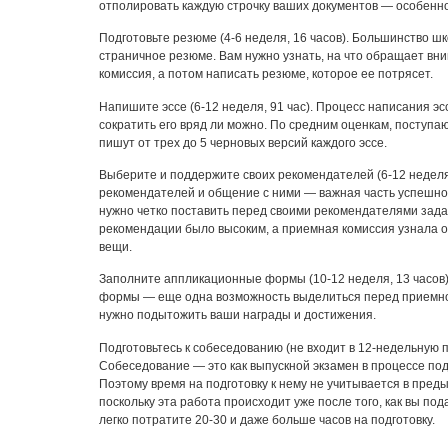
отполировать каждую строчку ваших документов — особенно
Подготовьте резюме (4-6 неделя, 16 часов). Большинство шк
страничное резюме. Вам нужно узнать, на что обращает вн
комиссия, а потом написать резюме, которое ее потрясет.
Напишите эссе (6-12 неделя, 91 час). Процесс написания эс
сократить его вряд ли можно. По средним оценкам, поступа
пишут от трех до 5 черновых версий каждого эссе.
Выберите и поддержите своих рекомендателей (6-12 неделя
рекомендателей и общение с ними — важная часть успешно
нужно четко поставить перед своими рекомендателями зада
рекомендации было высоким, а приемная комиссия узнала о
вещи.
Заполните аппликационные формы (10-12 неделя, 13 часов
формы — еще одна возможность выделиться перед приемно
нужно подытожить ваши награды и достижения.
Подготовьтесь к собеседованию (не входит в 12-недельную 
Собеседование — это как выпускной экзамен в процессе под
Поэтому время на подготовку к нему не учитывается в пред
поскольку эта работа происходит уже после того, как вы по
легко потратите 20-30 и даже больше часов на подготовку.