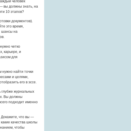
каждый человек
— вы должны знать, на
эти 10 этапов?
отовки документов).
йте это время,
и шансы на
ов.
 нужно четко
, карьере, и
базисом для
м нужно найти точки
ресами и целями,
тобразить его в эссе.
ь глубже журнальных
их. Вы должны
 всего подходит именно
. Докажите, что вы —
 какие качества школы
знанием, чтобы