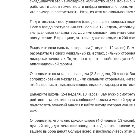
складывается это неимоверное количество часов. Конечно, 
работает в своем темпе, но эти цифры являются опорными 
что примерно рассчитывать. Итак, из чего же складываются 
Подготовьтесь к поступлению (еще до начала процесса подг
Если у вас до поступления есть больше 12 недель, использу
улучшая свою кандидатуру. Другими словами, увеличьте сво
поступление. В принципе, этот шаг даже не входит в 200 час
Выделите свои сильные стороным (1 неделя, 12 часов). Вам
разобраться в своих уникальных качествах, сильных сторонах
лидерских качествах. То, что вы откроете в себе, послужит 
аппликационной формы.
Определите свои карьерные цели (2-3 неделя, 20 часов). Ва
соприкосновения между вашими сильными сторонами, инте
чтобы прописать вдохновляющее видение карьеры и потом о
Выберите школы (2-4 неделя, 18 часов). Вам нужно смотрет
рейтингов, маркетинговых сообщений школы и мнений друг
подготовить глубокий анализ и найти школу, которая лучше
вам.
Определите, что нужно каждой школе (4-6 неделя, 13 часов)
лучший кандидат, чем ваши конкуренты. Для этого выясните,
вашего выбора ценят больше всего, и воспользуйтесь этим 