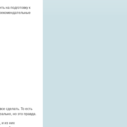
ть на подготовку к
, рекомендательные
все сделать. То есть
еально, но это правда.
 и из них