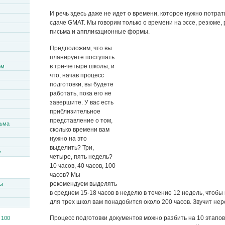
И речь здесь даже не идет о времени, которое нужно потрати
сдаче GMAT. Мы говорим только о времени на эссе, резюме
письма и аппликационные формы.
Предположим, что вы
планируете поступать
в три-четыре школы, и
ом
что, начав процесс
подготовки, вы будете
работать, пока его не
завершите. У вас есть
приблизительное
представление о том,
сьма
сколько времени вам
нужно на это
выделить? Три,
y
четыре, пять недель?
10 часов, 40 часов, 100
часов? Мы
рекомендуем выделять
ы
в среднем 15-18 часов в неделю в течение 12 недель, чтобы 
для трех школ вам понадобится около 200 часов. Звучит нер
Процесс подготовки документов можно разбить на 10 этапов,