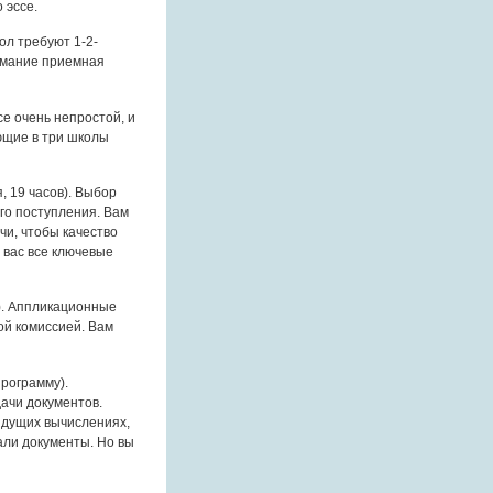
 эссе.
ол требуют 1-2-
имание приемная
се очень непростой, и
ющие в три школы
, 19 часов). Выбор
го поступления. Вам
чи, чтобы качество
 вас все ключевые
). Аппликационные
й комиссией. Вам
программу).
ачи документов.
ыдущих вычислениях,
дали документы. Но вы