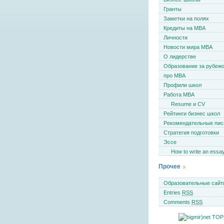
Гранты
Заметки на полях
Кредиты на MBA
Личности
Новости мира MBA
О лидерстве
Образование за рубеж
про MBA
Профили школ
Работа MBA
Resume и CV
Рейтинги бизнес школ
Рекомендательные пи
Стратегия подготовки
Эссе
How to write an essa
Прочее
Образовательные сайт
Entries
RSS
Comments
RSS