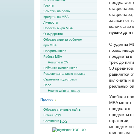
предлагает 
Гранты
стационарны
Заметки на полях
стационара,
Кредиты на MBA
зависит от 
Личности
количество 
Новости мира MBA
нужно для 
О лидерстве
Образование за рубежом
Студенты MB
про MBA
позволяющей
Профили школ
предметы в 
Работа MBA
трех до пят
Resume и CV
50 кредитов
Рейтинги бизнес школ
Рекомендательные письма
равняется о
Стратегия подготовки
включать и 
Эссе
реальных би
How to write an essay
Учебная пр
Прочее
MBA может
предлагать
Образовательные сайты
предметы п
Entries
RSS
стратегии,
Comments
RSS
менеджмент
финансам,