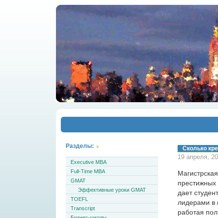
Разделы:
Сколько кр
19 апреля, 2
Executive MBA
Full-Time MBA
Магистрская
GMAT
престижных
Эффективные уроки GMAT
дает студен
TOEFL
лидерами в 
Transcript
работая пол
Бизнес-школы