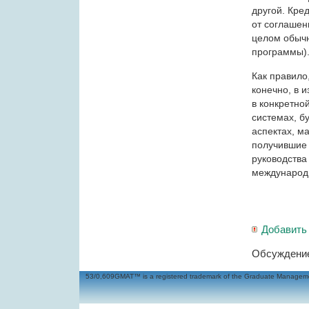
другой. Кре
от соглашен
целом обычн
программы)
Как правило
конечно, в 
в конкретно
системах, б
аспектах, м
получившие 
руководства
международ
Добавить
Обсуждение
53/0,609GMAT™ is a registered trademark of the Graduate Management 