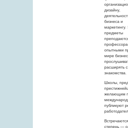
организаци
дизайну,
деятельност
бизнеса и
маркетингу.
предметы
преподаютс
профессорам
опытными п
мире бизнес
прослушиват
расширять с
знакомства.
Школы, пред
престижней
желающим по
международн
публикуют р
работодател
Встречаются
степень — о