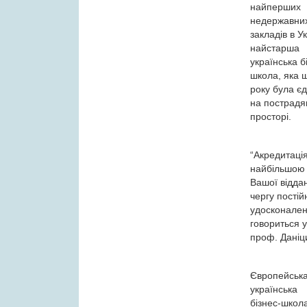
найперших
недержавни
закладів в Ук
найстарша
українська б
школа, яка 
року була є
на пострадя
просторі.
“Акредитація
найбільшою
Вашої відда
чергу пості
удосконален
говориться у
проф. Даніц
Європейська
українська
бізнес-школ