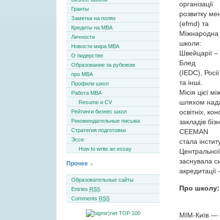
організації
Гранты
розвитку ме
Заметки на полях
(efmd) та
Кредиты на MBA
Міжнародна а
Личности
школи:
Новости мира MBA
Швейцарії – 
О лидерстве
Блед
Образование за рубежом
(IEDC), Рос
про MBA
та інші.
Профили школ
Місія цієї м
Работа MBA
шляхом над
Resume и CV
освітніх, ко
Рейтинги бизнес школ
Рекомендательные письма
закладів бізн
Стратегия подготовки
CEEMAN
Эссе
стала інстит
How to write an essay
Центральної
заснувала с
Прочее
акредитації 
Образовательные сайты
Про школу:
Entries
RSS
Comments
RSS
МІМ-Київ — 