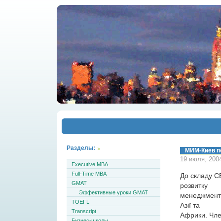
Разделы:
МИМ-Киев п
19 июля, 200
Executive MBA
Full-Time MBA
До складу C
GMAT
розвитку
Эффективные уроки GMAT
менеджменту)
TOEFL
Азії та
Transcript
Африки. Член
Бизнес-школы