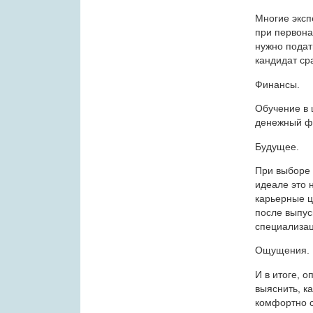
Многие эксп
при первона
нужно подат
кандидат ср
Финансы.
Обучение в 
денежный ф
Будущее.
При выборе 
идеале это 
карьерные ц
после выпус
специализа
Ощущения.
И в итоге, 
выяснить, к
комфортно с