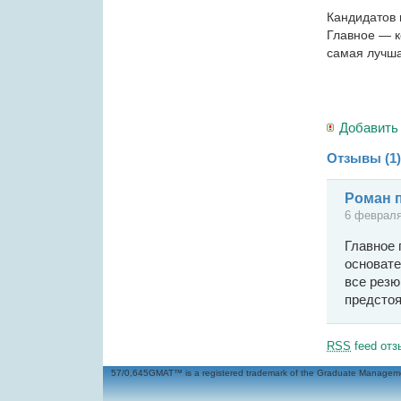
Кандидатов 
Главное — к
самая лучша
Добавить
Отзывы (1)
Роман п
6 феврал
Главное 
основате
все резю
предстоя
RSS
feed отз
57/0,645GMAT™ is a registered trademark of the Graduate Management 