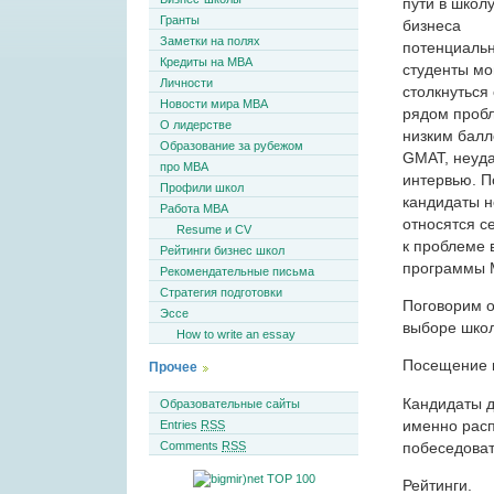
пути в школ
Гранты
бизнеса
Заметки на полях
потенциаль
Кредиты на MBA
студенты мо
Личности
столкнуться 
Новости мира MBA
рядом проб
О лидерстве
низким бал
Образование за рубежом
GMAT, неуд
про MBA
интервью. П
Профили школ
кандидаты н
Работа MBA
относятся с
Resume и CV
к проблеме 
Рейтинги бизнес школ
программы 
Рекомендательные письма
Стратегия подготовки
Поговорим о
Эссе
выборе школ
How to write an essay
Посещение 
Прочее
Кандидаты д
Образовательные сайты
именно расп
Entries
RSS
Comments
RSS
побеседоват
Рейтинги.