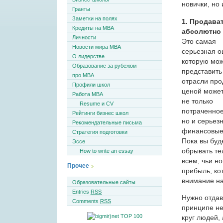
новички, но 
Гранты
Заметки на полях
1. Продава
Кредиты на MBA
абсолютно 
Личности
Это самая
Новости мира MBA
серьезная о
О лидерстве
которую мо
Образование за рубежом
представить
про MBA
отрасли про
Профили школ
ценой может
Работа MBA
не только
Resume и CV
потраченное
Рейтинги бизнес школ
но и серьез
Рекомендательные письма
финансовые
Стратегия подготовки
Пока вы буд
Эссе
обрывать т
How to write an essay
всем, чьи н
Прочее
прибыль, ко
внимание на
Образовательные сайты
Entries
RSS
Нужно отдава
Comments
RSS
принципе не
круг людей,