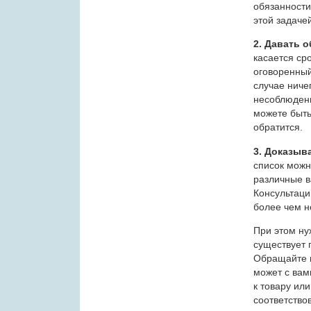
обязанности
этой задаче
2. Давать 
касается ср
оговоренный 
случае ниче
несоблюдени
можете быть
обратится.
3. Доказыв
список можн
различные в
Консультаци
более чем н
При этом ну
существует 
Обращайте в
может с вам
к товару ил
соответство