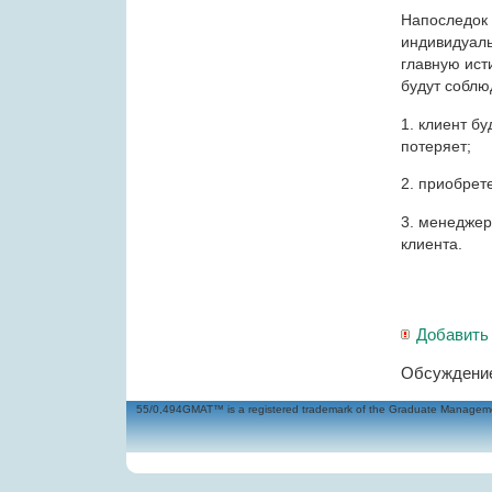
Напоследок 
индивидуаль
главную ист
будут соблю
1.​ клиент б
потеряет;
2.​ приобре
3.​ менедже
клиента.
Добавить
Обсуждение
55/0,494GMAT™ is a registered trademark of the Graduate Management 