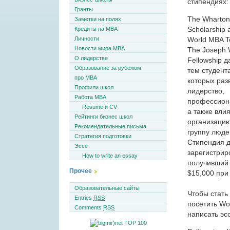
стипендиях:
Гранты
The Wharton
Заметки на полях
Scholarship a
Кредиты на MBA
Личности
World MBA T
Новости мира MBA
The Joseph 
О лидерстве
Fellowship д
Образование за рубежом
тем студент
про MBA
которых раз
Профили школ
лидерство,
Работа MBA
профессион
Resume и CV
а также вли
Рейтинги бизнес школ
организаци
Рекомендательные письма
группу люде
Стратегия подготовки
Стипендия д
Эссе
зарегистрир
How to write an essay
получивший 
Прочее
$15,000 при
Образовательные сайты
Чтобы стать
Entries
RSS
посетить Wo
Comments
RSS
написать эс