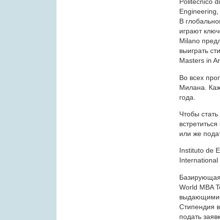
Politecnico d
Engineering,
В глобальн
играют ключе
Milano пред
выиграть ст
Masters in A
Во всех про
Милана. Кажд
года.
Чтобы стать
встретиться 
или же подат
Instituto de
Internation
Базирующаяс
World MBA T
выдающимис
Стипендия в
подать заяв