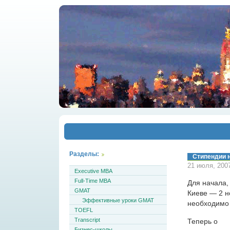
Разделы:
Стипендии н
21 июля, 200
Executive MBA
Full-Time MBA
Для начала,
GMAT
Киеве — 2 н
Эффективные уроки GMAT
необходим
TOEFL
Transcript
Теперь о
Бизнес-школы