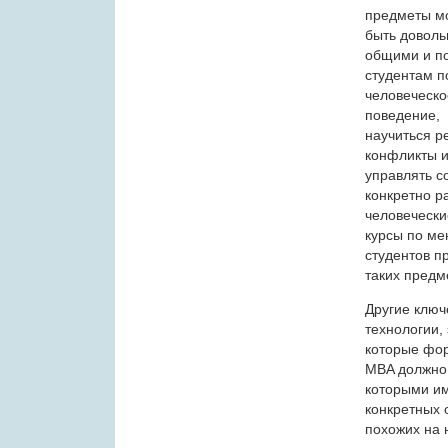
предметы м
быть доволь
общими и п
студентам п
человеческо
поведение,
научиться р
конфликты 
управлять с
конкретно р
человечески
курсы по ме
студентов п
таких предм
Другие ключ
технологии,
которые фор
MBA должно 
которыми им
конкретных 
похожих на 