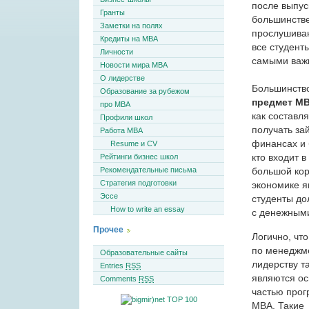
после выпус
Гранты
большинстве
Заметки на полях
прослушиваю
Кредиты на MBA
все студент
Личности
самыми важн
Новости мира MBA
О лидерстве
Большинство
Образование за рубежом
предмет M
про MBA
как составл
Профили школ
получать за
Работа MBA
финансах и 
Resume и CV
кто входит 
Рейтинги бизнес школ
Рекомендательные письма
большой кор
Стратегия подготовки
экономике я
Эссе
студенты до
How to write an essay
с денежным
Прочее
Логично, что
по менеджм
Образовательные сайты
лидерству т
Entries
RSS
являются о
Comments
RSS
частью про
MBA. Такие