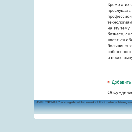
Кроме этих 
прослушать 
профессиона
технологиям
на эту тему,
бизнесе, см
являться об
большинство
собственные
и после вып
Добавить
Обсуждение
45/0,523GMAT™ is a registered trademark of the Graduate Management 