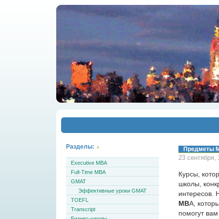
Разделы:
Предметы 
23 сентября,
Executive MBA
Full-Time MBA
Курсы, кото
GMAT
школы, конк
Эффективные уроки GMAT
интересов. 
TOEFL
MB
A, котор
Transcript
помогут вам
Бизнес-школы