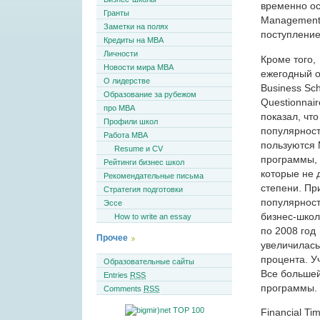
временно ос
Гранты
Management 
Заметки на полях
поступление
Кредиты на MBA
Личности
Кроме того,
Новости мира MBA
ежегодный 
О лидерстве
Business Sc
Образование за рубежом
Questionnair
про MBA
показал, что
Профили школ
популярнос
Работа MBA
пользуются
Resume и CV
программы,
Рейтинги бизнес школ
которые не 
Рекомендательные письма
степени. Пр
Стратегия подготовки
популярност
Эссе
бизнес-школ
How to write an essay
по 2008 год
Прочее
увеличилась
процента. У
Образовательные сайты
Все большей
Entries
RSS
программы.
Comments
RSS
Financial T