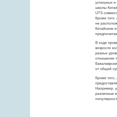
успешных и 
школы Китая
UTS совместн
Кроме того, 
не располож
Китайском я
предпочита
В ходе пров
возросло ко
разных уров
отношение т
Бакалаврски
от общей су
Кроме того,
предоставля
Например, у
различные к
популярност