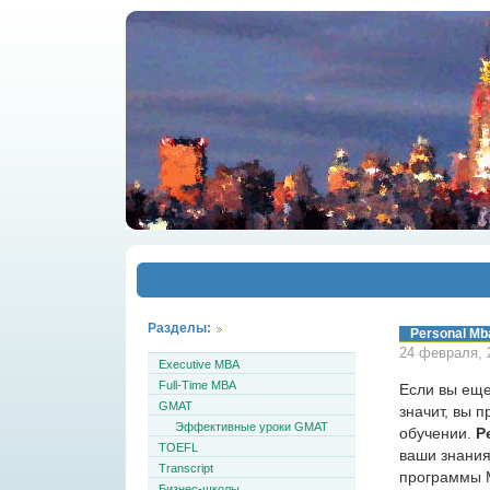
Разделы:
Personal Mb
24 февраля, 
Executive MBA
Full-Time MBA
Если вы ещ
GMAT
значит, вы 
Эффективные уроки GMAT
обучении.
P
TOEFL
ваши знания
Transcript
программы M
Бизнес-школы