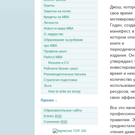
Гранты
Джош, котор
Заметки на полях
свое время
Кредиты на MBA
мотивирова
Личности
Годин, созд
Новости мира MBA
манифест, в
О лидерстве
котором опи
Образование за рубежом
книги и
про MBA
периодичес
Профили школ
издания. Он
Работа MBA
утверждает, 
Resume и CV
инвестирова
Рейтинги бизнес школ
время и нек
Рекомендательные письма
количество 
Стратегия подготовки
использован
Эссе
ресурсов, ч
How to write an essay
свою эффект
Прочее
Все это явл
Образовательные сайты
профессиона
Entries
RSS
правилам. 
Comments
RSS
среднестати
чтения даже