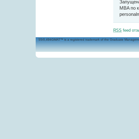
Запущена
MBA по к
personal
RSS
feed отз
55/0,494GMAT™ is a registered trademark of the Graduate Management 