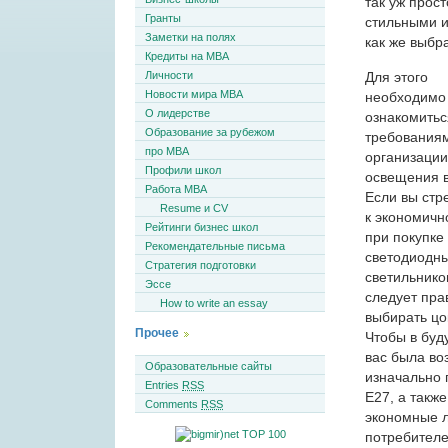
так уж прос
Гранты
стильными и
Заметки на полях
как же выбр
Кредиты на MBA
Для этого
Личности
Новости мира MBA
необходимо
О лидерстве
ознакомитьс
Образование за рубежом
требования
про MBA
организации
Профили школ
освещения в
Работа MBA
Если вы стр
Resume и CV
к экономичн
Рейтинги бизнес школ
при покупке
Рекомендательные письма
светодиодн
Стратегия подготовки
светильников
Эссе
следует пра
How to write an essay
выбирать цо
Прочее
Чтобы в буд
вас была во
Образовательные сайты
изначально 
Entries
RSS
Е27, а такж
Comments
RSS
экономные л
потребителе