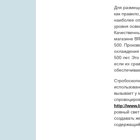
Для размеще
как правило
наиболее оп
уровня осве
Качественн
магазине BR
500. Произв
охлаждения 
500 лет. Эт
если их сра
обеспечивае
Стробоскопи
использован
вызывает у 
спровоциров
http://www.b
ровный свет
создавать ж
содержащий