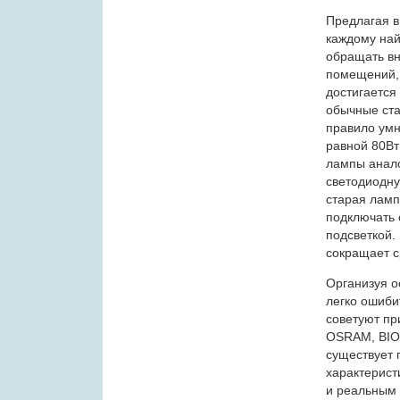
Предлагая 
каждому най
обращать вн
помещений, 
достигается
обычные ста
правило умн
равной 80Вт
лампы анало
светодиодну
старая ламп
подключать
подсветкой.
сокращает с
Организуя о
легко ошиби
советуют пр
OSRAM, BIO
существует 
характерист
и реальным 