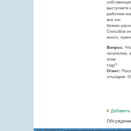
собственную
выступаете 
работник ко
все это
бизнес-расх
Способов о
много, нужно
Вопрос:
Что
читателям, 
этом
году?
Ответ:
Посо
отъездом. О
Добавить
Обсуждение
42/0,248GMAT™ is a registered trademark of the Graduate Management 