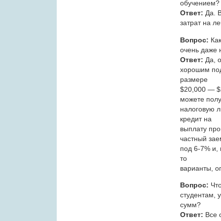
обучением?
Ответ:
Да. 
затрат на л
Вопрос:
Как
очень даже
Ответ:
Да, о
хорошим под
размере
$20,000 — $
можете полу
налоговую л
кредит на
выплату про
частный зае
под 6-7% и, 
то
варианты, о
Вопрос:
Что
студентам, 
сумм?
Ответ:
Все 