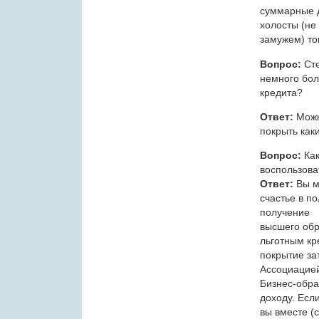
суммарные д
холосты (не
замужем) то
Вопрос:
Сте
немного бол
кредита?
Ответ:
Можн
покрыть как
Вопрос:
Как
воспользова
Ответ:
Вы м
счастье в п
получение
высшего обр
льготным кр
покрытие за
Ассоциацие
Бизнес-обра
доходу. Есл
вы вместе (