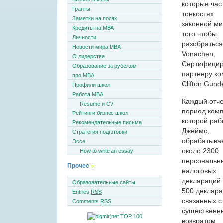
которые час
Гранты
тонкостях
Заметки на полях
законной ми
Кредиты на MBA
того чтобы
Личности
разобраться
Новости мира MBA
Vonachen,
О лидерстве
Сертифициро
Образование за рубежом
партнеру к
про MBA
Clifton Gund
Профили школ
Работа MBA
Каждый отч
Resume и CV
период комп
Рейтинги бизнес школ
которой раб
Рекомендательные письма
Джеймс,
Стратегия подготовки
обрабатыва
Эссе
около 2300
How to write an essay
персональн
Прочее
налоговых
деклараций 
Образовательные сайты
500 деклар
Entries
RSS
связанных с
Comments
RSS
существенн
возвратом