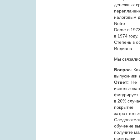
денежных с
переплачен
налоговым д
Notre
Dame в 1973
в 1974 году.
Степень в о
Индиана.
Мы связалис
Вопрос:
Как
выпускники 
Ответ:
Не
использовани
фигурирует
в 20% случа
покрытие
затрат толь
Следователь
обучение вы
получите ма
если ваши