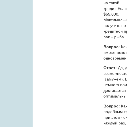
на такой
кредит. Есл
$65,000.
Максимальн
получить по
кредитной п
рак – рыба.
Вопрос:
Каж
имеют некот
одновремен
Ответ:
Да, 
возможносте
(замужем). 
немного пои
достигается
оптимальный
Вопрос:
Как
подобным к
при этом че
каждый раз,