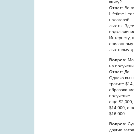
книгу?
Ответ:
Во в
Lifetime Lea
налоговой
льготы. Здес
подключение
Интернету, 
описанному
льготному к
Вопрос:
Мог
на получени
Ответ:
Да.
Однако вы н
тратите $14
образование,
получение
еще $2,000,
$14,000, а н
$16,000.
Вопрос:
Сущ
другие затр