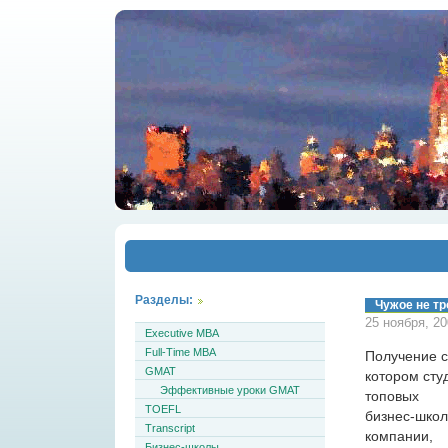
Разделы:
Чужое не тр
25 ноября, 2
Executive MBA
Full-Time MBA
Получение с
GMAT
котором сту
Эффективные уроки GMAT
топовых
TOEFL
бизнес-школ
Transcript
компании,
Бизнес-школы