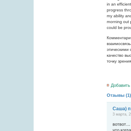
in an efficie
progress thro
my ability an
morning out 
could be pro
Комментарий
взаимосвязь
этическими 
качество вы
точку зрения
Добавить
Отзывы (1)
Саша) п
3 марта, 
вотвот… 
что когд