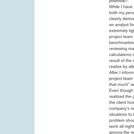
potential?
While I have 
both my perso
clearly demo
an analyst fo
extremely ti
project team 
benchmarking 
reviewing mat
calculations
result of the
realize by al
After I infor
project team 
that much” an
Even though I
realized the 
the client ho
company’s rep
situations to
problem shoul
work all night
among the r