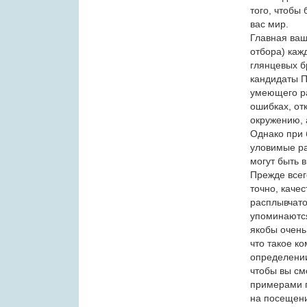
того, чтобы
вас мир.
Главная ваш
отбора) каж
глянцевых б
кандидаты П
умеющего ра
ошибках, от
окружению, 
Однако при 
уловимые р
могут быть 
Прежде всег
точно, качес
расплывчато
упоминаются
якобы очень
что такое к
определении
чтобы вы см
примерами п
на посещени