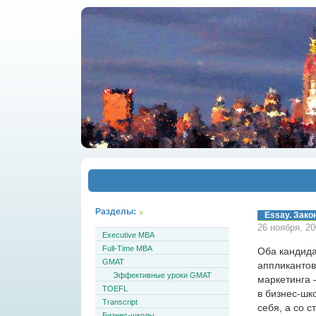
Разделы:
Essay. Зак
26 ноября, 2
Executive MBA
Full-Time MBA
Оба кандида
GMAT
аппликантов
Эффективные уроки GMAT
маркетинга 
TOEFL
в бизнес-шк
Transcript
себя, а со 
Бизнес-школы