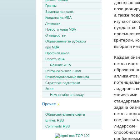
довольно сх
Гранты
позициониру
Заметки на полях
а также под
Кредиты на MBA
изучают сво
Личности
нуждаются. 
Новости мира MBA
приемная ко
О лидерстве
критерии, к
Образование за рубежом
выбрали име
про MBA
Профили школ
Каждая бизн
Работа MBA
школа ищет
Resume и CV
образованн
Рейтинги бизнес школ
апликантов,
Рекомендательные письма
потенциаль
Стратегия подготовки
лидеров с в
Эссе
этическими
How to write an essay
стандартами,
Прочее
задача бизн
школы подго
Образовательные сайты
вас, развить
Entries
RSS
лидерские
Comments
RSS
способности
необходимы