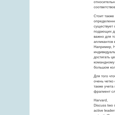
относительн
соответство
Стоит также 
определенно
существует 
подающих до
важно для т
апликантов 
Например, H
индивидуаль
достигать ц
командному 
большом кол
Для того чт
очень четко
также учета
фрагмент сл
Harvard,
Discuss two 
active leade