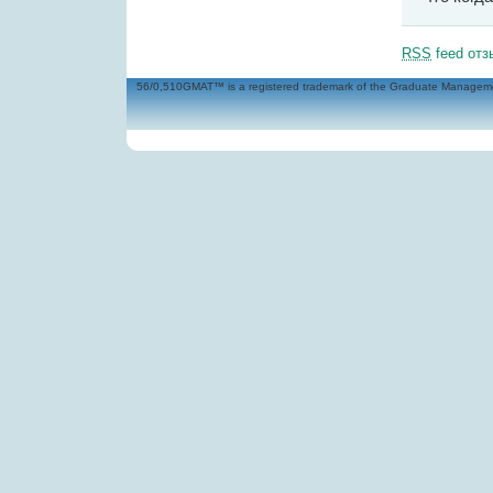
RSS
feed отз
56/0,510GMAT™ is a registered trademark of the Graduate Management 