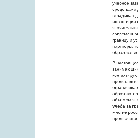
учебное за
средствами 
вкладывая д
инвестиции 
значительны
современном
границу и у
партнеры, к
образования
В настоящее
занимающихс
контактирую
представите
ограничивае
образовате
объемом зна
учеба за г
многие росс
предпочитая