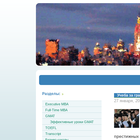
Разделы:
Учеба за гр
27 января, 2
Executive MBA
Full-Time MBA
GMAT
Эффективные уроки GMAT
TOEFL
Transcript
престижных 
Бизнес-школы