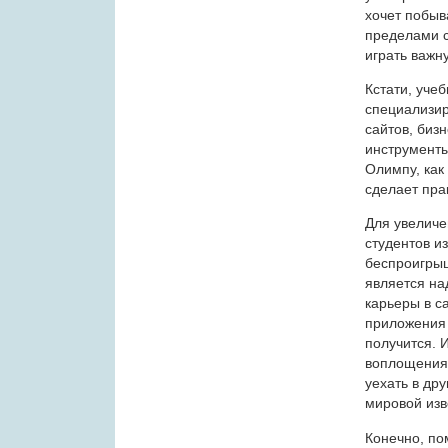
хочет побыва
пределами с
играть важн
Кстати, уче
специализи
сайтов, биз
инструменты
Олимпу, как
сделает пра
Для увеличе
студентов и
беспроигрыш
является на
карьеры в с
приложения 
получится. 
воплощения 
уехать в др
мировой изв
Конечно, по