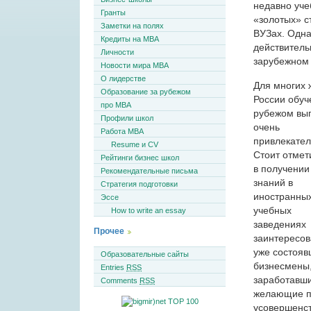
недавно уче
Гранты
«золотых» с
Заметки на полях
ВУЗах. Одна
Кредиты на MBA
действительн
Личности
зарубежном 
Новости мира MBA
О лидерстве
Для многих 
Образование за рубежом
России обуч
про MBA
рубежом вы
Профили школ
очень
Работа MBA
привлекате
Resume и CV
Стоит отмети
Рейтинги бизнес школ
в получении
Рекомендательные письма
знаний в
Стратегия подготовки
иностранны
Эссе
учебных
How to write an essay
заведениях
Прочее
заинтересов
уже состоя
Образовательные сайты
бизнесмены
Entries
RSS
заработавши
Comments
RSS
желающие по
усовершенст