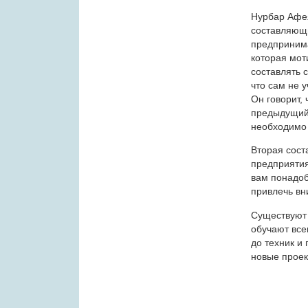
Нурбар Афея
составляющи
предпринима
которая мот
составлять 
что сам не 
Он говорит, 
предыдущий 
необходимо 
Вторая сост
предприятия
вам понадоб
привлечь вн
Существуют 
обучают все
до техник и
новые проек