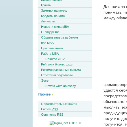
Гранты
Для начала 
Заметки на полях
понимать, ч
Кредиты на MBA
между обуч
Личности
Новости мира MBA
О лидерстве
Образование за рубежом
про MBA
Профили школ
Работа MBA
Resume и CV
Рейтинги бизнес школ
Рекомендательные письма
Стратегия подготовки
Эссе
времяпрепро
How to write an essay
удастся себ
Прочее
посредством
обычно это 
Образовательные сайты
мыслить, ес
Entries
RSS
предыдущих 
Comments
RSS
получить до
получится, т