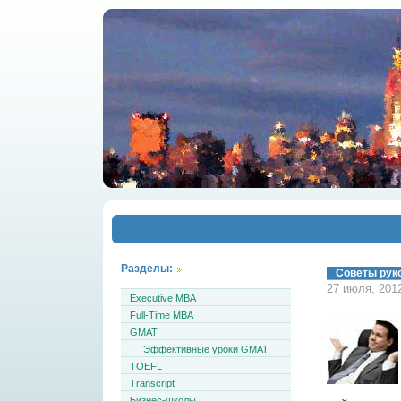
Разделы:
Советы руко
27 июля, 201
Executive MBA
Full-Time MBA
GMAT
Эффективные уроки GMAT
TOEFL
Transcript
Бизнес-школы