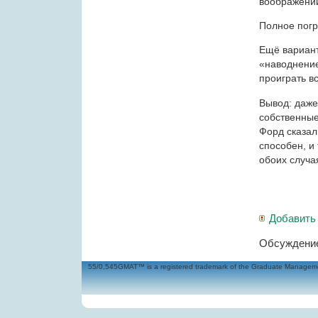
воображении
Полное погр
Ещё вариант
«наводнение
проиграть в
Вывод: даже
собственные
Форд сказал 
способен, и 
обоих случа
Добавить
Обсуждение
55/0,545GMAT™ is a registered trademark of the Graduate Management 