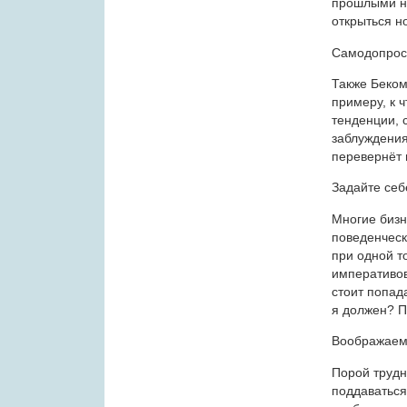
прошлыми не
открыться н
Самодопрос
Также Беком
примеру, к 
тенденции, 
заблуждения
перевернёт 
Задайте себ
Многие биз
поведенческ
при одной т
императивов
стоит попада
я должен? П
Воображаем
Порой трудно
поддаваться