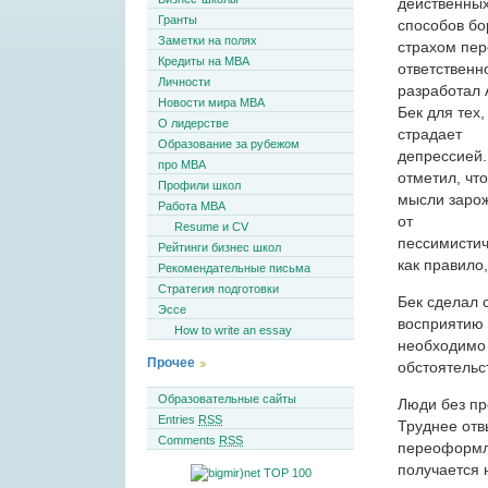
действенны
Гранты
способов бо
Заметки на полях
страхом пер
Кредиты на MBA
ответственн
Личности
разработал
Новости мира MBA
Бек для тех,
О лидерстве
страдает
Образование за рубежом
депрессией.
про MBA
отметил, чт
Профили школ
мысли заро
Работа MBA
от
Resume и CV
пессимистич
Рейтинги бизнес школ
как правило
Рекомендательные письма
Стратегия подготовки
Бек сделал 
Эссе
восприятию 
How to write an essay
необходимо 
Прочее
обстоятельс
Образовательные сайты
Люди без пр
Entries
RSS
Труднее отв
Comments
RSS
переоформле
получается 