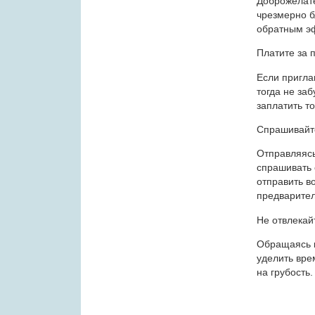
Доброжелате
чрезмерно б
обратным эф
Платите за 
Если пригла
тогда не заб
заплатить то
Спрашивайт
Отправляясь
спрашивать 
отправить в
предварител
Не отвлекай
Обращаясь к
уделить вре
на грубость.