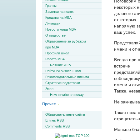
Поговорим 
Гранты
некоторых 
Заметки на полях
делового эти
Кредиты на MBA
от которых
Личности
напрямую з
Новости мира MBA
ваш успех.
О лидерстве
Образование за рубежом
Представляй
про MBA
имени и отче
Профили школ
Работа MBA
Всегда при 
Resume и CV
встрече
Рейтинги бизнес школ
представляй
Рекомендательные письма
собеседнику
Стратегия подготовки
имени и отче
Эссе
Также, неза
How to write an essay
Не закидывай
Прочее
Такая поза 
Образовательные сайты
отрицательн
Entries
RSS
Comments
RSS
Меньше бла