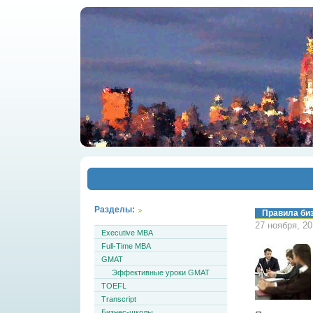
Разделы:
Правила биз
27 ноября, 2
Executive MBA
Full-Time MBA
GMAT
Эффективные уроки GMAT
TOEFL
Transcript
Бизнес-школы