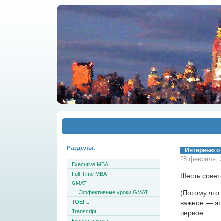
Разделы:
Интервью от
28 февраля, 
Executive MBA
Full-Time MBA
Шесть совет
GMAT
(Потому что
Эффективные уроки GMAT
важное — э
TOEFL
Transcript
первое
Бизнес-школы