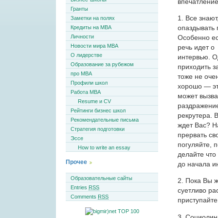
впечатление
Гранты
1. Все знают
Заметки на полях
опаздывать 
Кредиты на MBA
Личности
Особенно е
Новости мира MBA
речь идет о
О лидерстве
интервью. О
Образование за рубежом
приходить з
про MBA
тоже не оче
Профили школ
хорошо — э
Работа MBA
может вызва
Resume и CV
раздражение
Рейтинги бизнес школ
рекрутера. 
Рекомендательные письма
ждет Вас? Н
Стратегия подготовки
прервать св
Эссе
погуляйте, 
How to write an essay
делайте что
Прочее
до начала и
Образовательные сайты
2. Пока Вы 
Entries
RSS
суетливо ра
Comments
RSS
приступайте
3. Социолин