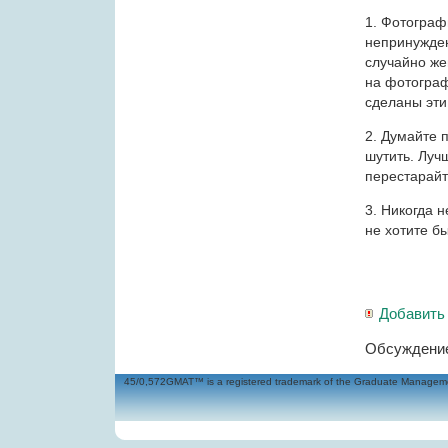
1. Фотограф
непринужден
случайно же
на фотограф
сделаны эти
2. Думайте п
шутить. Луч
перестарайт
3. Никогда н
не хотите б
Добавить
Обсуждение
45/0,572GMAT™ is a registered trademark of the Graduate Management 