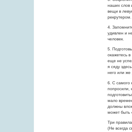
наших слов 
вещи в леву
рекрутером.
4. Запомнит
удивлен и н
человек.
5. Подготов
окажетесь в 
еще не успе
я сяду здес
него или же 
6. С самого
попросили, 
подготовить
мало времен
должны влож
может быть 
Три правила
(Не всегда 