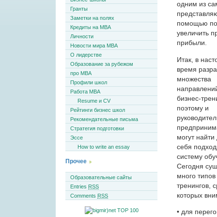
одним из са
Гранты
представляю
Заметки на полях
помощью под
Кредиты на MBA
увеличить п
Личности
прибыли.
Новости мира MBA
О лидерстве
Итак, в нас
Образование за рубежом
время разр
про MBA
множества
Профили школ
направлени
Работа MBA
бизнес-трен
Resume и CV
поэтому и
Рейтинги бизнес школ
руководител
Рекомендательные письма
предприним
Стратегия подготовки
могут найти
Эссе
себя подхо
How to write an essay
систему обу
Прочее
Сегодня сущ
много типов
Образовательные сайты
тренингов, 
Entries
RSS
которых вни
Comments
RSS
• для перег