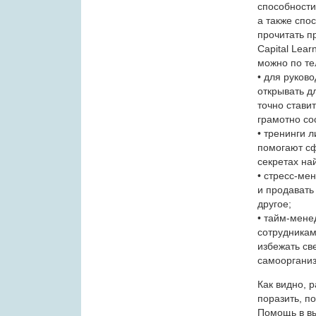
способности
а также спо
прочитать п
Capital Lea
можно по тел
• для руков
открывать д
точно стави
грамотно со
• тренинги 
помогают сф
секретах на
• стресс-ме
и продавать
другое;
• тайм-мене
сотрудникам
избежать св
самоорганиз
Как видно, 
поразить, п
Помощь в вы