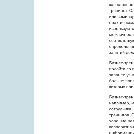
качественно
тренинга. С
или семинар
практически
используютс
межличностн
соответству
определенны
занятий дол
Бизнес-трен
подойти со 
заранее узна
больше прив
которых при
Бизнес-трен
например, м
сотрудника,
тренингов. 
хорошие рез
корпоративн
информации