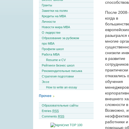
способствов
Гранты
Заметки на полях
После 2008-
Кредиты на MBA
когда в
Личности
большинств
Новости мира MBA
европейских
О лидерстве
разыгрался 
Образование за рубежом
многие орга
про MBA
существенн
Профили школ
снизили инв
Работа MBA
в развитие
Resume и CV
сотрудников
Рейтинги бизнес школ
практически
Рекомендательные письма
отказались 
Стратегия подготовки
обучения
Эссе
менеджеров
How to write an essay
корпоративн
Прочее
внешнего ха
сложности в
Образовательные сайты
Возможно, и
Entries
RSS
неэффектив
Comments
RSS
работники и
помощью обу