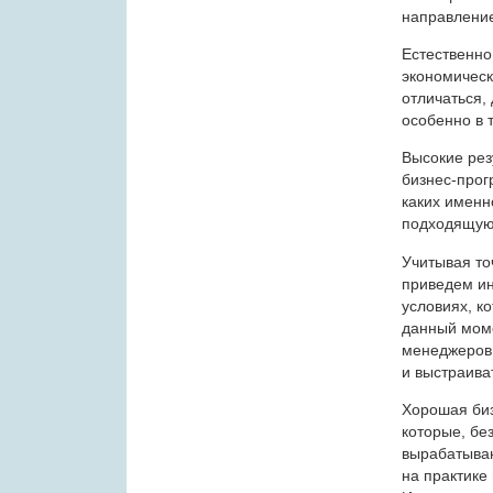
направлени
Естественно,
экономическ
отличаться,
особенно в 
Высокие рез
бизнес-прог
каких именн
подходящую
Учитывая то
приведем ин
условиях, к
данный моме
менеджеров,
и выстраива
Хорошая биз
которые, бе
вырабатыван
на практике