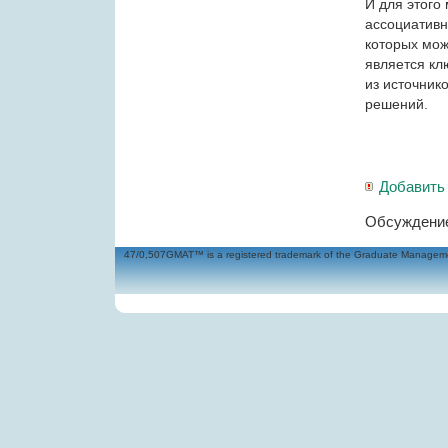
И для этого
ассоциативн
которых мож
является кл
из источник
решений.
Добавить
Обсуждение
47/0,507GMAT™ is a registered trademark of the Graduate Management 