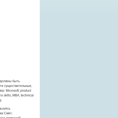
 должны быть
йте существительные,
: Microsoft, product
 skills, MBA, technical
g.
льзуясь
ка Смит,