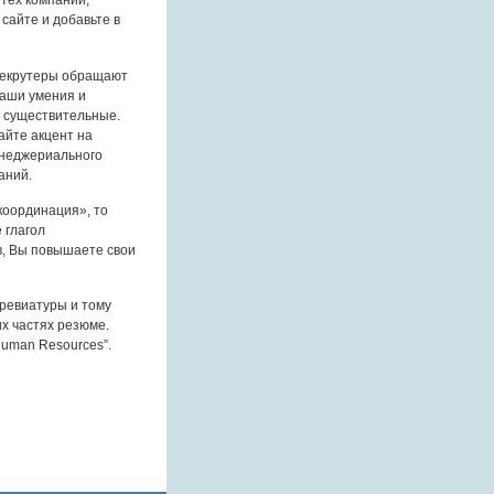
тех компаний,
сайте и добавьте в
 рекрутеры обращают
Ваши умения и
е существительные.
айте акцент на
енеджериального
аний.
координация», то
 глагол
в, Вы повышаете свои
бревиатуры и тому
х частях резюме.
“Human Resources”.