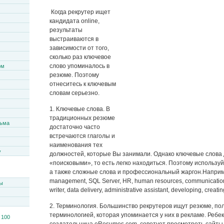
Когда рекрутер ищет
кандидата online,
результаты
выстраиваются в
зависимости от того,
сколько раз ключевое
слово упоминалось в
ом
резюме. Поэтому
отнеситесь к ключевым
словам серьезно.
1. Ключевые слова. В
традиционных резюме
сьма
достаточно часто
встречаются глаголы и
наименования тех
y
должностей, которые Вы занимали. Однако ключевые слова
«поисковыми», то есть легко находиться. Поэтому использу
а также сложные слова и профессиональный жаргон.Например
management, SQL Server, HR, human resources, communications
ы
writer, data delivery, administrative assistant, developing, creatin
2. Терминология. Большинство рекрутеров ищут резюме, по
терминологией, которая упоминается у них в рекламе. Ребек