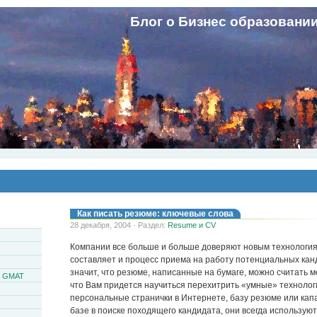
Блог о Бизнес образовани
Как писать резюме: ключевые слова
28 декабря, 2004 · Раздел:
Resume и CV
Компании все больше и больше доверяют новым технология
составляет и процесс приема на работу потенциальных кан
значит, что резюме, написанные на бумаге, можно считать м
и GMAT
что Вам придется научиться перехитрить «умные» технолог
персональные странички в Интернете, базу резюме или кап
базе в поиске походящего кандидата, они всегда использую