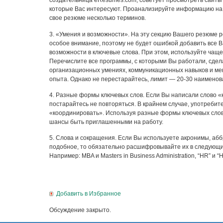
создательница eResumes.com, советует просмотреть сайты 
которые Вас интересуют. Проанализируйте информацию на 
свое резюме несколько терминов.
3. «Умения и возможности». На эту секцию Вашего резюме
особое внимание, поэтому не будет ошибкой добавить все 
возможности в ключевые слова. При этом, используйте чащ
Перечислите все программы, с которыми Вы работали, сдел
организационных умениях, коммуникационных навыков и м
опыта. Однако не перестарайтесь, лимит — 20-30 наименов
4. Разные формы ключевых слов. Если Вы написали слово «
постарайтесь не повторяться. В крайнем случае, употребите
«координировать». Используя разные формы ключевых сло
шансы быть приглашенными на работу.
5. Слова и сокращения. Если Вы используете акронимы, аб
подобное, то обязательно расшифровывайте их в следующи
Например: MBA и Masters in Business Administration, “HR” и 
Добавить в Избранное
Обсуждение закрыто.