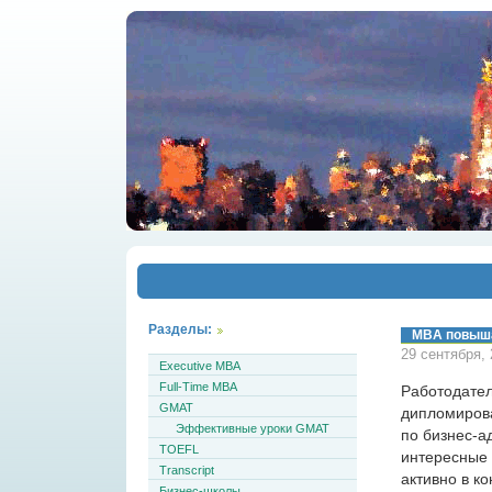
Разделы:
MBA повыша
29 сентября,
Executive MBA
Full-Time MBA
Работодател
GMAT
дипломирова
Эффективные уроки GMAT
по бизнес-
TOEFL
интересные
Transcript
активно в ко
Бизнес-школы