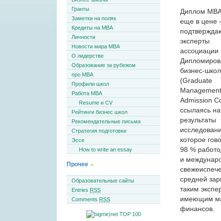
Гранты
Диплом MBA
Заметки на полях
еще в цене 
Кредиты на MBA
подтвержда
Личности
эксперты
Новости мира MBA
ассоциации
О лидерстве
Дипломиров
Образование за рубежом
бизнес-школ
про MBA
(Graduate
Профили школ
Managemen
Работа MBA
Admission Co
Resume и CV
ссылаясь на
Рейтинги бизнес школ
результаты
Рекомендательные письма
исследовани
Стратегия подготовки
которое гово
Эссе
98 % работо
How to write an essay
и междунаро
Прочее
свежеиспече
средней зар
Образовательные сайты
таким экспе
Entries
RSS
имеющим ма
Comments
RSS
финансов.