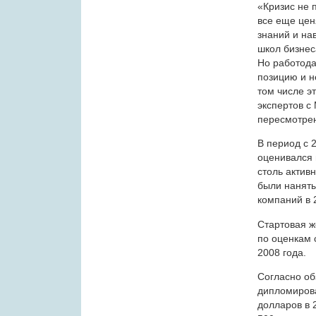
«Кризис не 
все еще цен
знаний и на
школ бизнес
Но работода
позицию и н
том числе э
экспертов с
пересмотре
В период с 
оценивался в
столь актив
были наняты
компаний в 
Стартовая ж
по оценкам 
2008 года.
Согласно об
дипломирова
долларов в 