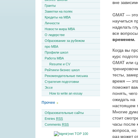
вне зависим
Гранты
Заметки на полях
GMAT — это 
Кредиты на MBA
научиться п
Личности
наделать гл
Новости мира MBA
все вопросы
О лидерстве
временем.
Образование за рубежом
про MBA
Когда вы пр
Профили школ
курс подгото
Работа MBA
GMAT или с
Resume и CV
тренировоч
Рейтинги бизнес школ
тесты, заме
Рекомендательные письма
время — эт
Стратегия подготовки
поможет ва
Эссе
понять, чего
How to write an essay
ожидать на
Прочее
настоящем т
Многие дума
Образовательные сайты
стоит смотр
Entries
RSS
часы после 
Comments
RSS
вопроса, но 
раз может о