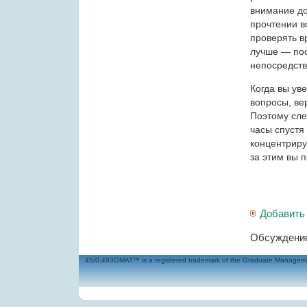
внимание до
прочтении в
проверять в
лучше — пос
непосредств
Когда вы ув
вопросы, ве
Поэтому сле
часы спустя
концентриру
за этим вы п
Добавить
Обсуждение
45/0,493GMAT™ is a registered trademark of the Graduate Management 