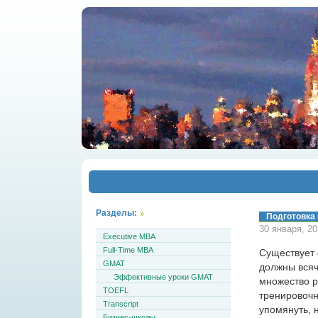
Разделы:
Подготовка 
30 января, 2
Executive MBA
Full-Time MBA
Существует 
GMAT
должны всяч
Эффективные уроки GMAT
множество р
TOEFL
тренировочны
Transcript
упомянуть, 
Бизнес-школы