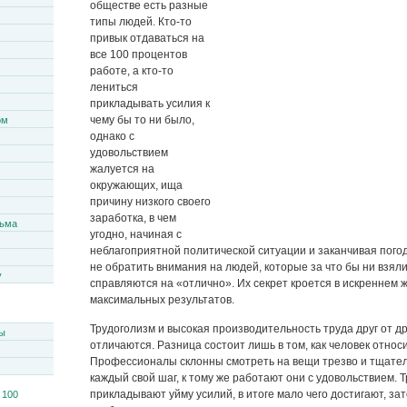
обществе есть разные
типы людей. Кто-то
привык отдаваться на
все 100 процентов
работе, а кто-то
лениться
прикладывать усилия к
чему бы то ни было,
ом
однако с
удовольствием
жалуется на
окружающих, ища
причину низкого своего
заработка, в чем
сьма
угодно, начиная с
неблагоприятной политической ситуации и заканчивая пого
не обратить внимания на людей, которые за что бы ни взяли
y
справляются на «отлично». Их секрет кроется в искреннем 
максимальных результатов.
Трудоголизм и высокая производительность труда друг от др
ы
отличаются. Разница состоит лишь в том, как человек относи
Профессионалы склонны смотреть на вещи трезво и тщате
каждый свой шаг, к тому же работают они с удовольствием. 
прикладывают уйму усилий, в итоге мало чего достигают, зат