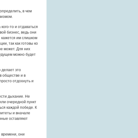
определить, в чем
лизмом.
 кого-то и отдаваться
ой бизнес, ведь они
ы кажется им слишком
ии, так как готовы ко
не может. Для них
будущем можно будет
о делает это
в обществе и в
просто отдохнуть и
ести дыхание. Не
или очередной пункт
ся каждой победе. К
ритеты и вначале
енные оставляют
т времени, они