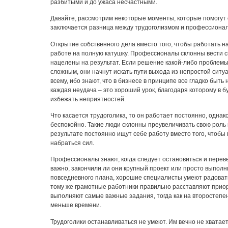
разбитыми и до ужаса несчастными.
Давайте, рассмотрим некоторые моменты, которые помогут 
заключается разница между трудоголизмом и профессиона
Открытие собственного дела вместо того, чтобы работать на
работе на полную катушку. Профессионалы склонны вести св
нацелены на результат. Если решение какой-либо проблем
сложным, они начнут искать пути выхода из непростой ситуац
всему, ибо знают, что в бизнесе в принципе все гладко быть 
каждая неудача – это хороший урок, благодаря которому в 
избежать неприятностей.
Что касается трудоголика, то он работает постоянно, однак
беспокойно. Такие люди склонны преувеличивать свою роль 
результате постоянно ищут себе работу вместо того, чтобы 
набраться сил.
Профессионалы знают, когда следует остановиться и перев
важно, закончили ли они крупный проект или просто выполн
повседневного плана, хорошие специалисты умеют радовать
тому же грамотные работники правильно расставляют прио
выполняют самые важные задания, тогда как на второстеп
меньше времени.
Трудоголики останавливаться не умеют. Им вечно не хватае