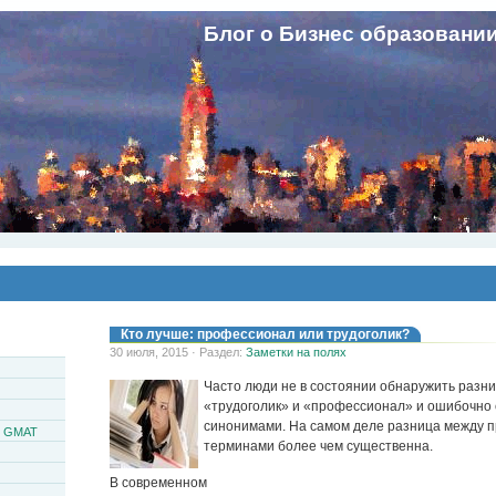
Блог о Бизнес образовани
Кто лучше: профессионал или трудоголик?
30 июля, 2015 · Раздел:
Заметки на полях
Часто люди не в состоянии обнаружить разн
«трудоголик» и «профессионал» и ошибочно 
синонимами. На самом деле разница между
и GMAT
терминами более чем существенна.
В современном