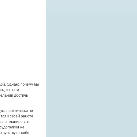
дой. Однако почему бы
сь, со всем
желании достичь
уга практически не
тся к своей работе.
льно планировать
Трудоголики же
о чувствуют себя